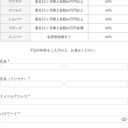
プラチナ
過去12ヶ月購入金額xx万円以上
xx%
ゴールド
過去12ヶ月購入金額xx万円以上
xx%
シルバー
過去12ヶ月購入金額xx万円以上
xx%
ブロンズ
過去12ヶ月購入金額xx万円未満
xx%
メンバー
会員登録後すぐ
xx%
下記の内容をご入力の上、お進みください。
氏名
(
必
須
)
氏名（フリガナ）
(
必
須
)
Ｅメールアドレス
(
必
須
)
パスワード
(
必
須