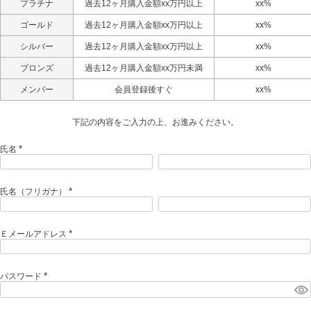
プラチナ
過去12ヶ月購入金額xx万円以上
xx%
ゴールド
過去12ヶ月購入金額xx万円以上
xx%
シルバー
過去12ヶ月購入金額xx万円以上
xx%
ブロンズ
過去12ヶ月購入金額xx万円未満
xx%
メンバー
会員登録後すぐ
xx%
下記の内容をご入力の上、お進みください。
氏名
(
必
須
)
氏名（フリガナ）
(
必
須
)
Ｅメールアドレス
(
必
須
)
パスワード
(
必
須