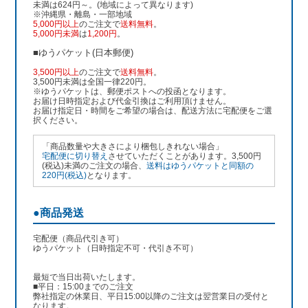
未満は624円～。(地域によって異なります)
※沖縄県・離島・一部地域
5,000円以上
のご注文で
送料無料
。
5,000円未満
は
1,200円
。
■ゆうパケット(日本郵便)
3,500円以上
のご注文で
送料無料
。
3,500円未満は全国一律220円。
※ゆうパケットは、郵便ポストへの投函となります。
お届け日時指定および代金引換はご利用頂けません。
お届け指定日・時間をご希望の場合は、配送方法に宅配便をご選
択ください。
「商品数量や大きさにより梱包しきれない場合」
宅配便に切り替え
させていただくことがあります。3,500円
(税込)未満のご注文の場合、
送料はゆうパケットと同額の
220円(税込)
となります。
●商品発送
宅配便（商品代引き可）
ゆうパケット（日時指定不可・代引き不可）
最短で当日出荷いたします。
■平日：15:00までのご注文
弊社指定の休業日、平日15:00以降のご注文は翌営業日の受付と
なります。