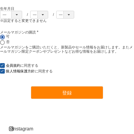
生年月日
※設定すると変更できません
メールマガジンの購読
(
可
必
否
須
メールマガジンをご購読いただくと、新製品やセール情報をお届けします。またメ
)
ールマガジン限定クーポンやプレゼントなどお得な情報をお届けします。
会員規約
に同意する
個人情報保護方針
に同意する
登録
instagram