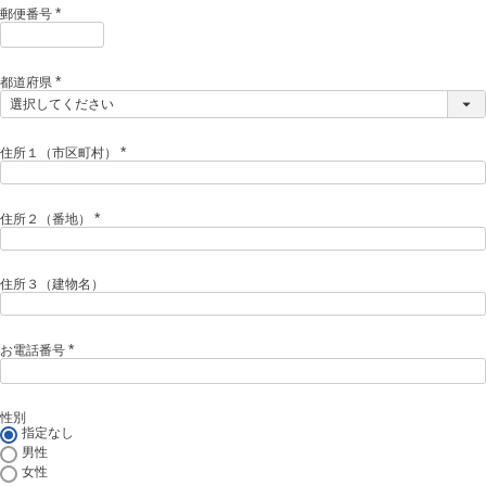
)
郵便番号
(
必
須
)
都道府県
(
必
須
)
住所１（市区町村）
(
必
須
)
住所２（番地）
(
必
須
)
住所３（建物名）
お電話番号
(
必
須
)
性別
指定なし
男性
女性