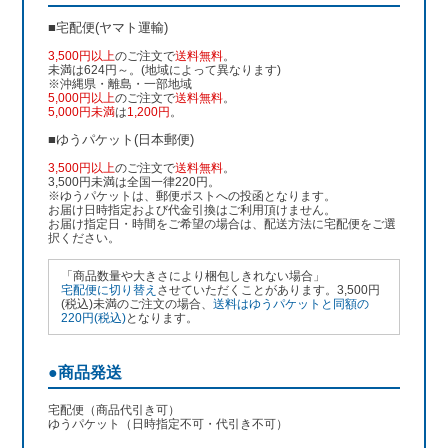
■宅配便(ヤマト運輸)
3,500円以上
のご注文で
送料無料
。
未満は624円～。(地域によって異なります)
※沖縄県・離島・一部地域
5,000円以上
のご注文で
送料無料
。
5,000円未満
は
1,200円
。
■ゆうパケット(日本郵便)
3,500円以上
のご注文で
送料無料
。
3,500円未満は全国一律220円。
※ゆうパケットは、郵便ポストへの投函となります。
お届け日時指定および代金引換はご利用頂けません。
お届け指定日・時間をご希望の場合は、配送方法に宅配便をご選
択ください。
「商品数量や大きさにより梱包しきれない場合」
宅配便に切り替え
させていただくことがあります。3,500円
(税込)未満のご注文の場合、
送料はゆうパケットと同額の
220円(税込)
となります。
●商品発送
宅配便（商品代引き可）
ゆうパケット（日時指定不可・代引き不可）