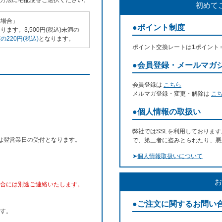
方法に宅配便をご選択ください。
初めて
い場合」
●ポイント制度
ます。3,500円(税込)未満の
220円(税込)
となります。
ポイント交換レートは1ポイント
●会員登録・メールマガ
会員登録は
こちら
メルマガ登録・変更・解除は
こ
●個人情報の取扱い
弊社ではSSLを利用しておりま
文は翌営業日の受付となります。
で、第三者に盗みとられたり、悪
➤
個人情報取扱いについて
お
合には別途ご連絡いたします。
●ご注文に関するお問い
す。