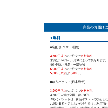
商品のお届け
●送料
■宅配便(ヤマト運輸)
3,500円以上
のご注文で
送料無料
。
未満は624円～。(地域によって異なります)
※沖縄県・離島・一部地域
5,000円以上
のご注文で
送料無料
。
5,000円未満
は
1,200円
。
■ゆうパケット(日本郵便)
3,500円以上
のご注文で
送料無料
。
3,500円未満は全国一律220円。
※ゆうパケットは、郵便ポストへの投函とな
お届け日時指定および代金引換はご利用頂け