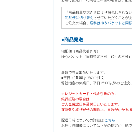
お届け指定日・時間をご希望の場合は、配送
「商品数量や大きさにより梱包しきれな
宅配便に切り替え
させていただくことがあり
ご注文の場合、
送料はゆうパケットと同額の
●商品発送
宅配便（商品代引き可）
ゆうパケット（日時指定不可・代引き不可）
最短で当日出荷いたします。
■平日：15:00までのご注文
弊社指定の休業日、平日15:00以降のご注
クレジットカード・代金引換のみ。
銀行振込
の場合は
ご入金確認日を受付日といたします。
在庫数や取り寄せの関係上、日数がかかる場
配送日時についての詳細は
こちら
お届け時間帯については下記の指定が可能で