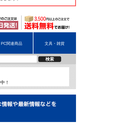
PC関連商品
文具・雑貨
検索
介中！