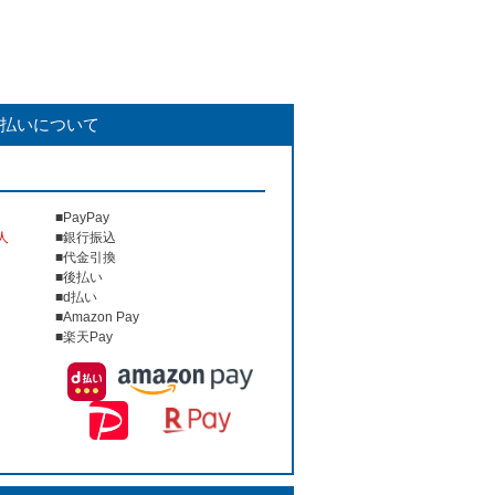
払いについて
■PayPay
人
■銀行振込
■代金引換
■後払い
■d払い
■Amazon Pay
■楽天Pay