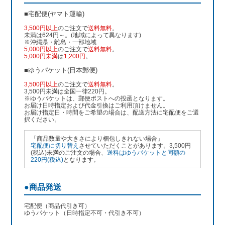
■宅配便(ヤマト運輸)
3,500円以上
のご注文で
送料無料
。
未満は624円～。(地域によって異なります)
※沖縄県・離島・一部地域
5,000円以上
のご注文で
送料無料
。
5,000円未満
は
1,200円
。
■ゆうパケット(日本郵便)
3,500円以上
のご注文で
送料無料
。
3,500円未満は全国一律220円。
※ゆうパケットは、郵便ポストへの投函となります。
お届け日時指定および代金引換はご利用頂けません。
お届け指定日・時間をご希望の場合は、配送方法に宅配便をご選
択ください。
「商品数量や大きさにより梱包しきれない場合」
宅配便に切り替え
させていただくことがあります。3,500円
(税込)未満のご注文の場合、
送料はゆうパケットと同額の
220円(税込)
となります。
●商品発送
宅配便（商品代引き可）
ゆうパケット（日時指定不可・代引き不可）