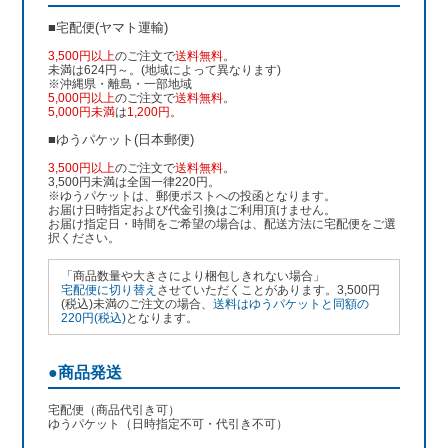
■宅配便(ヤマト運輸)
3,500円以上
のご注文で
送料無料
。
未満は624円～。(地域によって異なります)
※沖縄県・離島・一部地域
5,000円以上
のご注文で
送料無料
。
5,000円未満
は
1,200円
。
■ゆうパケット(日本郵便)
3,500円以上
のご注文で
送料無料
。
3,500円未満は全国一律220円。
※ゆうパケットは、郵便ポストへの投函となります。
お届け日時指定および代金引換はご利用頂けません。
お届け指定日・時間をご希望の場合は、配送方法に宅配便をご選
択ください。
「商品数量や大きさにより梱包しきれない場合」
宅配便に切り替え
させていただくことがあります。3,500円
(税込)未満のご注文の場合、
送料はゆうパケットと同額の
220円(税込)
となります。
●商品発送
宅配便（商品代引き可）
ゆうパケット（日時指定不可・代引き不可）