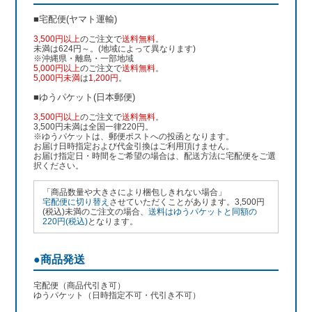
■宅配便(ヤマト運輸)
3,500円以上
のご注文で
送料無料
。
未満は624円～。(地域によって異なります)
※沖縄県・離島・一部地域
5,000円以上
のご注文で
送料無料
。
5,000円未満
は
1,200円
。
■ゆうパケット(日本郵便)
3,500円以上
のご注文で
送料無料
。
3,500円未満は全国一律220円。
※ゆうパケットは、郵便ポストへの投函となります。
お届け日時指定および代金引換はご利用頂けません。
お届け指定日・時間をご希望の場合は、配送方法に宅配便をご選
択ください。
「商品数量や大きさにより梱包しきれない場合」
宅配便に切り替え
させていただくことがあります。3,500円
(税込)未満のご注文の場合、
送料はゆうパケットと同額の
220円(税込)
となります。
●商品発送
宅配便（商品代引き可）
ゆうパケット（日時指定不可・代引き不可）