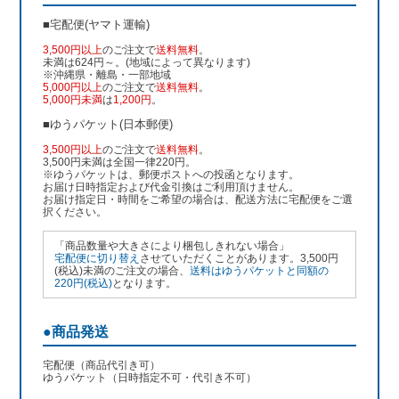
■宅配便(ヤマト運輸)
3,500円以上
のご注文で
送料無料
。
未満は624円～。(地域によって異なります)
※沖縄県・離島・一部地域
5,000円以上
のご注文で
送料無料
。
5,000円未満
は
1,200円
。
■ゆうパケット(日本郵便)
3,500円以上
のご注文で
送料無料
。
3,500円未満は全国一律220円。
※ゆうパケットは、郵便ポストへの投函となります。
お届け日時指定および代金引換はご利用頂けません。
お届け指定日・時間をご希望の場合は、配送方法に宅配便をご選
択ください。
「商品数量や大きさにより梱包しきれない場合」
宅配便に切り替え
させていただくことがあります。3,500円
(税込)未満のご注文の場合、
送料はゆうパケットと同額の
220円(税込)
となります。
●商品発送
宅配便（商品代引き可）
ゆうパケット（日時指定不可・代引き不可）