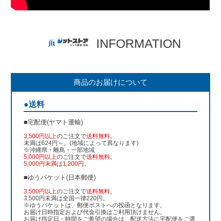
INFORMATION
商品のお届けについて
●送料
■宅配便(ヤマト運輸)
3,500円以上
のご注文で
送料無料
。
未満は624円～。(地域によって異なります)
※沖縄県・離島・一部地域
5,000円以上
のご注文で
送料無料
。
5,000円未満
は
1,200円
。
■ゆうパケット(日本郵便)
3,500円以上
のご注文で
送料無料
。
3,500円未満は全国一律220円。
※ゆうパケットは、郵便ポストへの投函となります。
お届け日時指定および代金引換はご利用頂けません。
お届け指定日・時間をご希望の場合は、配送方法に宅配便をご選