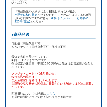
択ください。
「商品数量や大きさにより梱包しきれない場合」
宅配便に切り替え
させていただくことがあります。3,500円
(税込)未満のご注文の場合、
送料はゆうパケットと同額の
220円(税込)
となります。
●商品発送
宅配便（商品代引き可）
ゆうパケット（日時指定不可・代引き不可）
最短で当日出荷いたします。
■平日：15:00までのご注文
弊社指定の休業日、平日15:00以降のご注文は翌営業日の受付と
なります。
クレジットカード・代金引換のみ。
銀行振込
の場合は
ご入金確認日を受付日といたします。
在庫数や取り寄せの関係上、日数がかかる場合には別途ご連絡い
たします。
配送日時についての詳細は
こちら
お届け時間帯については下記の指定が可能です。