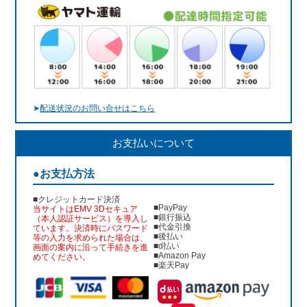
➤
配送状況のお問い合せはこちら
お支払いについて
●お支払方法
■クレジットカード決済
■PayPay
当サイトはEMV 3Dセキュア
■銀行振込
（本人認証サービス）を導入し
■代金引換
ています。決済時にパスワード
■後払い
等の入力を求められた場合は、
■d払い
画面の案内に沿って手続きを進
■Amazon Pay
めてください。
■楽天Pay