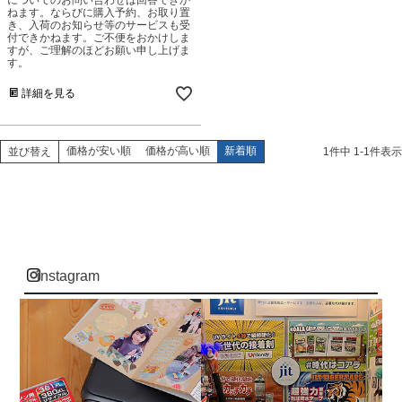
についてのお問い合わせは回答できか
ねます。ならびに購入予約、お取り置
き、入荷のお知らせ等のサービスも受
付できかねます。ご不便をおかけしま
すが、ご理解のほどお願い申し上げま
す。
詳細を見る
価格が安い順
価格が高い順
新着順
並び替え
1
件中
1
-
1
件表示
instagram