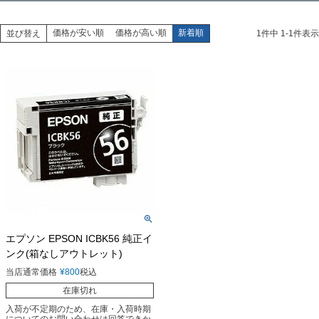
価格が安い順
価格が高い順
新着順
並び替え
1
件中
1
-
1
件表示
エプソン EPSON ICBK56 純正イ
ンク(箱なしアウトレット)
当店通常価格
¥
800
税込
在庫切れ
入荷が不定期のため、在庫・入荷時期