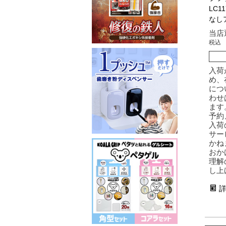
LC1
なし
当店
税込
入荷
め、
につ
わせ
ます
予約
入荷
サー
かね
おか
理解
し上