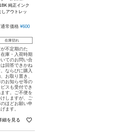
11BK 純正インク
なしアウトレッ
店通常価格
¥
600
在庫切れ
荷が不定期のた
、在庫・入荷時期
ついてのお問い合
せは回答できかね
す。ならびに購入
約、お取り置き、
荷のお知らせ等の
ービスも受付でき
ねます。ご不便を
かけしますが、ご
解のほどお願い申
上げます。
詳細を見る