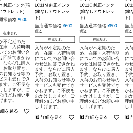
1Y 純正インク(箱
LC11M 純正インク
LC11C 純正インク
LC
アウトレット)
(箱なしアウトレッ
(箱なしアウトレッ
(箱
ト)
ト)
ト)
通常価格
¥
600
当店通常価格
¥
600
当店通常価格
¥
600
当
税込
税込
税込
在庫切れ
在庫切れ
在庫切れ
が不定期のた
在庫・入荷時期
入荷が不定期のた
入荷が不定期のた
入
いてのお問い合
め、在庫・入荷時期
め、在庫・入荷時期
め
は回答できかね
についてのお問い合
についてのお問い合
に
。ならびに購入
わせは回答できかね
わせは回答できかね
わ
、お取り置き、
ます。ならびに購入
ます。ならびに購入
ま
のお知らせ等の
予約、お取り置き、
予約、お取り置き、
予
ビスも受付でき
入荷のお知らせ等の
入荷のお知らせ等の
入
ます。ご不便を
サービスも受付でき
サービスも受付でき
サ
けしますが、ご
かねます。ご不便を
かねます。ご不便を
か
のほどお願い申
おかけしますが、ご
おかけしますが、ご
お
げます。
理解のほどお願い申
理解のほどお願い申
理
し上げます。
し上げます。
し
詳細を見る
詳細を見る
詳細を見る