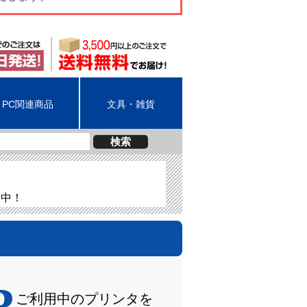
PC関連商品
文具・雑貨
検索
介中！