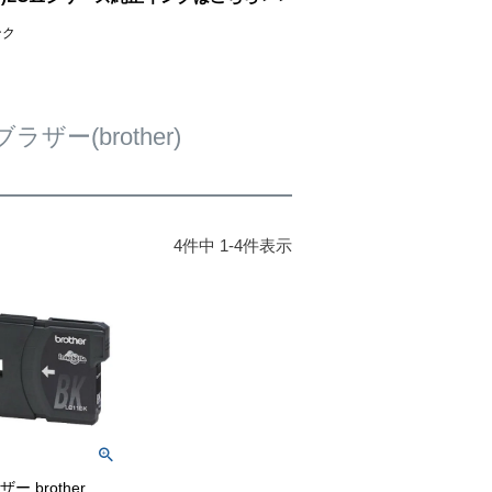
ンク
ー(brother)
4
件中
1
-
4
件表示
ー brother