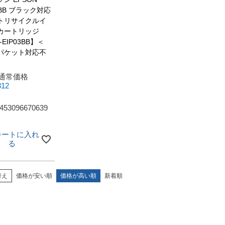
3BB ブラック対応
トリサイクルイ
カートリッジ
T-EIP03BB】＜
パケット対応不
通常価格
312
453096670639
カートに入れ
る
替え
価格が安い順
価格が高い順
新着順