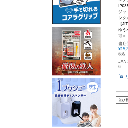
IP0
ジッ
ンク
【JI
ゆう
可＞
当店
¥
15,
税込
JAN:
6
並び