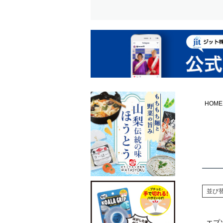
HOME
並び
エプソ