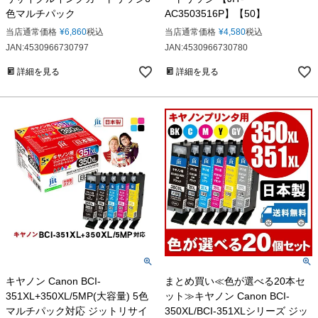
色マルチパック
AC3503516P】【50】
当店通常価格
¥
6,860
税込
当店通常価格
¥
4,580
税込
JAN:4530966730797
JAN:4530966730780
詳細を見る
詳細を見る
キヤノン Canon BCI-
まとめ買い≪色が選べる20本セ
351XL+350XL/5MP(大容量) 5色
ット≫キヤノン Canon BCI-
マルチパック対応 ジットリサイ
350XL/BCI-351XLシリーズ ジッ