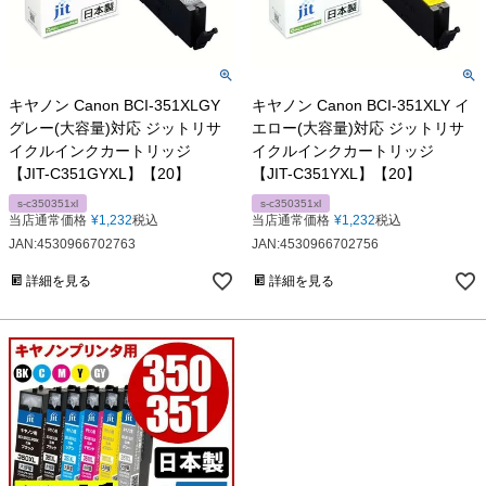
キヤノン Canon BCI-351XLGY
キヤノン Canon BCI-351XLY イ
グレー(大容量)対応 ジットリサ
エロー(大容量)対応 ジットリサ
イクルインクカートリッジ
イクルインクカートリッジ
【JIT-C351GYXL】【20】
【JIT-C351YXL】【20】
s-c350351xl
s-c350351xl
当店通常価格
¥
1,232
税込
当店通常価格
¥
1,232
税込
JAN:4530966702763
JAN:4530966702756
詳細を見る
詳細を見る