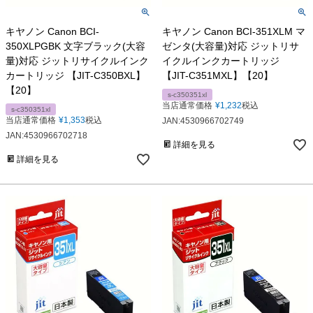
キヤノン Canon BCI-
キヤノン Canon BCI-351XLM マ
350XLPGBK 文字ブラック(大容
ゼンタ(大容量)対応 ジットリサ
量)対応 ジットリサイクルインク
イクルインクカートリッジ
カートリッジ 【JIT-C350BXL】
【JIT-C351MXL】【20】
【20】
s-c350351xl
当店通常価格
¥
1,232
税込
s-c350351xl
当店通常価格
¥
1,353
税込
JAN:4530966702749
JAN:4530966702718
詳細を見る
詳細を見る