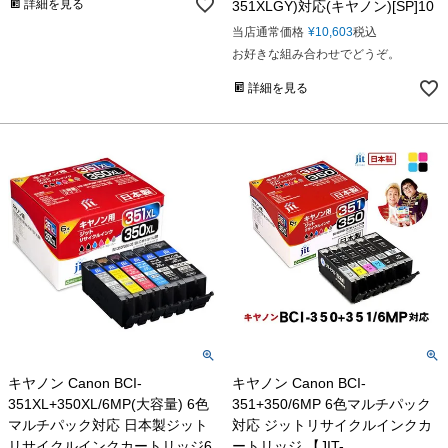
詳細を見る
351XLGY)対応(キヤノン)[SP]10
当店通常価格
¥
10,603
税込
お好きな組み合わせでどうぞ。
詳細を見る
キヤノン Canon BCI-
キヤノン Canon BCI-
351XL+350XL/6MP(大容量) 6色
351+350/6MP 6色マルチパック
マルチパック対応 日本製ジット
対応 ジットリサイクルインクカ
リサイクルインクカートリッジ6
ートリッジ 【JIT-