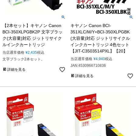
【2本セット】キヤノン Canon
キヤノン Canon BCI-
BCI-350XLPGBK2P 文字ブラッ
351XLC/M/Y+BCI-350XLPGBK
ク(大容量)対応 ジットリサイク
(大容量)対応 ジットリサイクル
ルインクカートリッジ
インクカートリッジ 4色セット
【JIT-C3503514PXL】【20】
当店通常価格
¥
2,435
税込
当店通常価格
¥
4,940
税込
文字ブラック2本セット。
JAN:4530966710836
詳細を見る
詳細を見る