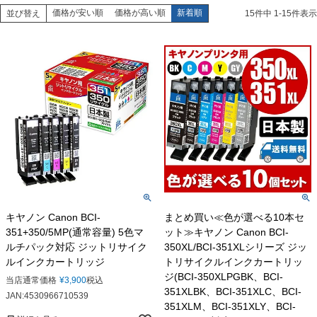
価格が安い順
価格が高い順
新着順
並び替え
15
件中
1
-
15
件表示
キヤノン Canon BCI-
まとめ買い≪色が選べる10本セ
351+350/5MP(通常容量) 5色マ
ット≫キヤノン Canon BCI-
ルチパック対応 ジットリサイク
350XL/BCI-351XLシリーズ ジッ
ルインクカートリッジ
トリサイクルインクカートリッ
ジ(BCI-350XLPGBK、BCI-
当店通常価格
¥
3,900
税込
351XLBK、BCI-351XLC、BCI-
JAN:4530966710539
351XLM、BCI-351XLY、BCI-