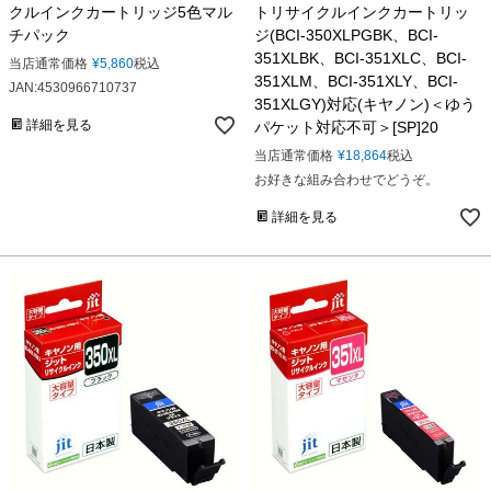
クルインクカートリッジ5色マル
トリサイクルインクカートリッ
チパック
ジ(BCI-350XLPGBK、BCI-
351XLBK、BCI-351XLC、BCI-
当店通常価格
¥
5,860
税込
351XLM、BCI-351XLY、BCI-
JAN:4530966710737
351XLGY)対応(キヤノン)＜ゆう
詳細を見る
パケット対応不可＞[SP]20
当店通常価格
¥
18,864
税込
お好きな組み合わせでどうぞ。
詳細を見る