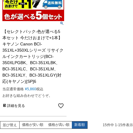
【セレクトパック-色が選べる5
本セット 今だけおまけで+1本】
キヤノン Canon BCI-
351XL+350XLシリーズ リサイク
ルインクカートリッジ(BCI-
350XLPGBK、BCI-351XLBK、
BCI-351XLC、BCI-351XLM、
BCI-351XLY、BCI-351XLGY)対
応(キヤノン)[SP]6
当店通常価格
¥
5,860
税込
お好きな組み合わせでどうぞ。
詳細を見る
価格が安い順
価格が高い順
新着順
並び替え
15
件中
1
-
15
件表示