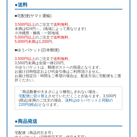
●送料
■宅配便(ヤマト運輸)
3,500円以上
のご注文で
送料無料
。
未満は624円～。(地域によって異なります)
※沖縄県・離島・一部地域
5,000円以上
のご注文で
送料無料
。
5,000円未満
は
1,200円
。
■ゆうパケット(日本郵便)
3,500円以上
のご注文で
送料無料
。
3,500円未満は全国一律220円。
※ゆうパケットは、郵便ポストへの投函となります。
お届け日時指定および代金引換はご利用頂けません。
お届け指定日・時間をご希望の場合は、配送方法に宅配便をご選
択ください。
「商品数量や大きさにより梱包しきれない場合」
宅配便に切り替え
させていただくことがあります。3,500円
(税込)未満のご注文の場合、
送料はゆうパケットと同額の
220円(税込)
となります。
●商品発送
宅配便（商品代引き可）