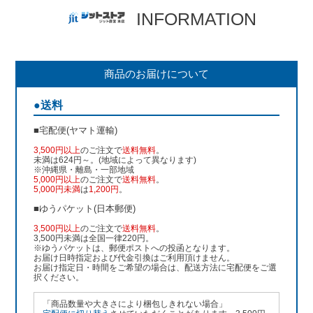
INFORMATION
商品のお届けについて
●送料
■宅配便(ヤマト運輸)
3,500円以上
のご注文で
送料無料
。
未満は624円～。(地域によって異なります)
※沖縄県・離島・一部地域
5,000円以上
のご注文で
送料無料
。
5,000円未満
は
1,200円
。
■ゆうパケット(日本郵便)
3,500円以上
のご注文で
送料無料
。
3,500円未満は全国一律220円。
※ゆうパケットは、郵便ポストへの投函となります。
お届け日時指定および代金引換はご利用頂けません。
お届け指定日・時間をご希望の場合は、配送方法に宅配便をご選
択ください。
「商品数量や大きさにより梱包しきれない場合」