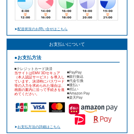
➤
配送状況のお問い合せはこちら
お支払いについて
●お支払方法
■クレジットカード決済
■PayPay
当サイトはEMV 3Dセキュア
■銀行振込
（本人認証サービス）を導入し
■代金引換
ています。決済時にパスワード
■後払い
等の入力を求められた場合は、
■d払い
画面の案内に沿って手続きを進
■Amazon Pay
めてください。
■楽天Pay
➤
お支払方法の詳細はこちら