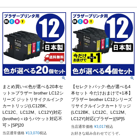
まとめ買い≪色が選べる20本セ
【セレクトパック-色が選べる4
ット≫ブラザー brother LC12シ
本セット 今だけおまけで+1本】
リーズ ジットリサイクルインク
ブラザー brother LC12シリーズ
カートリッジ(LC12BK、
リサイクルインクカートリッジ
LC12C、LC12M、LC12Y)対応
(LC12BK、LC12C、LC12M、
(brother)＜ゆうパケット対応不
LC12Y)対応(ブラザー)[SP]5
可＞[SP]20
当店通常価格
¥
3,017
税込
当店通常価格
¥
13,070
税込
お好きな組み合わせでどうぞ。