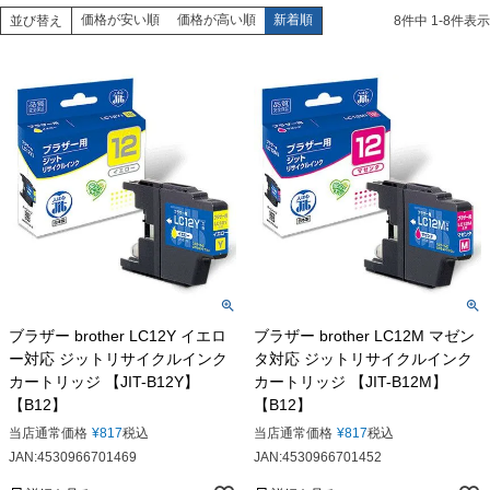
価格が安い順
価格が高い順
新着順
並び替え
8
件中
1
-
8
件表示
ブラザー brother LC12Y イエロ
ブラザー brother LC12M マゼン
ー対応 ジットリサイクルインク
タ対応 ジットリサイクルインク
カートリッジ 【JIT-B12Y】
カートリッジ 【JIT-B12M】
【B12】
【B12】
当店通常価格
¥
817
税込
当店通常価格
¥
817
税込
JAN:4530966701469
JAN:4530966701452