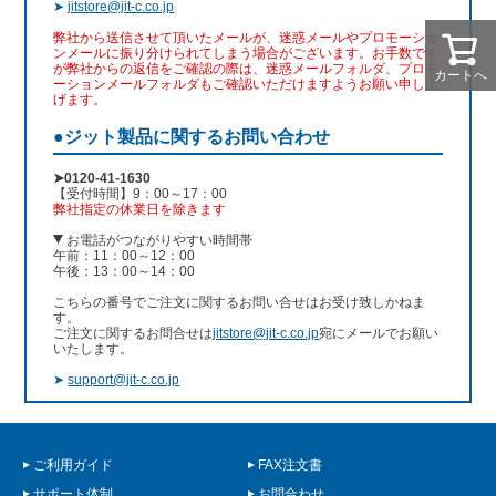
➤
jitstore@jit-c.co.jp
弊社から送信させて頂いたメールが、迷惑メールやプロモーショ
ンメールに振り分けられてしまう場合がございます。お手数です
が弊社からの返信をご確認の際は、迷惑メールフォルダ、プロモ
カートへ
ーションメールフォルダもご確認いただけますようお願い申し上
げます。
●ジット製品に関するお問い合わせ
➤0120-41-1630
【受付時間】9：00～17：00
弊社指定の休業日を除きます
お電話がつながりやすい時間帯
午前：11：00～12：00
午後：13：00～14：00
こちらの番号でご注文に関するお問い合せはお受け致しかねま
す。
ご注文に関するお問合せは
jitstore@jit-c.co.jp
宛にメールでお願い
いたします。
➤
support@jit-c.co.jp
ご利用ガイド
FAX注文書
サポート体制
お問合わせ