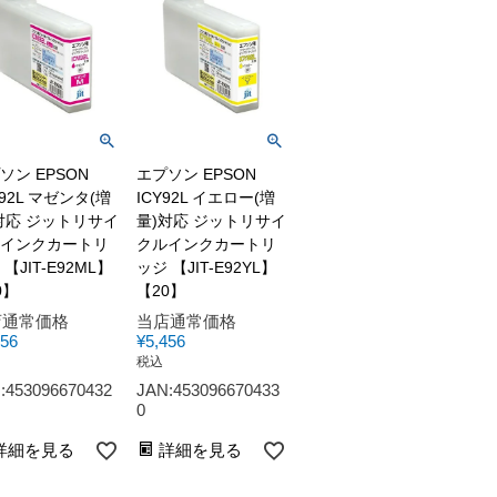
ソン EPSON
エプソン EPSON
M92L マゼンタ(増
ICY92L イエロー(増
対応 ジットリサイ
量)対応 ジットリサイ
インクカートリ
クルインクカートリ
【JIT-E92ML】
ッジ 【JIT-E92YL】
0】
【20】
店通常価格
当店通常価格
456
¥
5,456
税込
:453096670432
JAN:453096670433
0
詳細を見る
詳細を見る