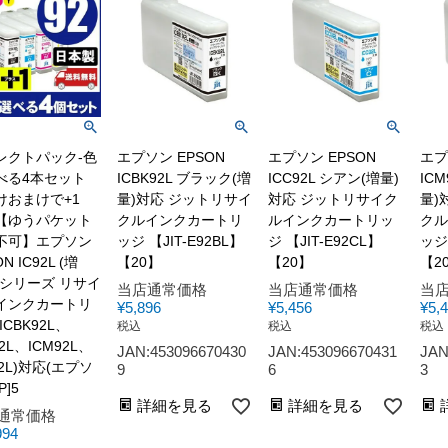
レクトパック-色
エプソン EPSON
エプソン EPSON
エプ
べる4本セット
ICBK92L ブラック(増
ICC92L シアン(増量)
IC
けおまけで+1
量)対応 ジットリサイ
対応 ジットリサイク
量)
【ゆうパケット
クルインクカートリ
ルインクカートリッ
クル
不可】エプソン
ッジ 【JIT-E92BL】
ジ 【JIT-E92CL】
ッジ 
N IC92L (増
【20】
【20】
【2
 シリーズ リサイ
当店通常価格
当店通常価格
当
インクカートリ
¥
5,896
¥
5,456
¥
5,
ICBK92L、
税込
税込
税込
92L、ICM92L、
JAN:453096670430
JAN:453096670431
JAN
92L)対応(エプソ
9
6
3
P]5
詳細を見る
詳細を見る
通常価格
994