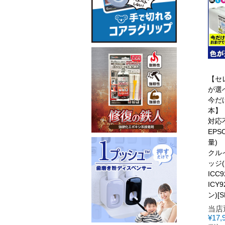
【セ
が選
今だ
本】
対応
EPSO
量)
クル
ッジ(
ICC
ICY
ン)[S
当店
¥
17,