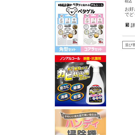
税込
お好
でど
並び