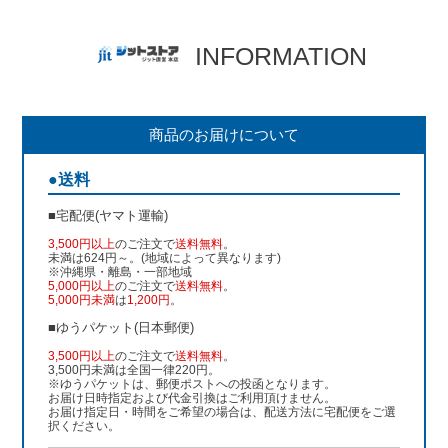
INFORMATION
商品のお届けについて
●送料
■宅配便(ヤマト運輸)
3,500円以上
のご注文で
送料無料
。
未満は624円～。(地域によって異なります)
※沖縄県・離島・一部地域
5,000円以上
のご注文で
送料無料
。
5,000円未満
は
1,200円
。
■ゆうパケット(日本郵便)
3,500円以上
のご注文で
送料無料
。
3,500円未満は全国一律220円。
※ゆうパケットは、郵便ポストへの投函となります。
お届け日時指定および代金引換はご利用頂けません。
お届け指定日・時間をご希望の場合は、配送方法に宅配便をご選
択ください。