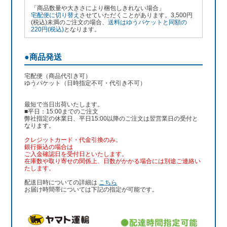
「商品数量や大きさにより梱包しきれない場合」
宅配便に切り替え
させていただくことがあります。3,500円
(税込)未満のご注文の場合、
送料はゆうパケットと同額の
220円(税込)
となります。
●商品発送
宅配便（商品代引き可）
ゆうパケット（日時指定不可・代引き不可）
最短で当日出荷いたします。
■平日：15:00までのご注文
弊社指定の休業日、平日15:00以降のご注文は翌営業日の受付と
なります。
クレジットカード・代金引換のみ。
銀行振込
の場合は
ご入金確認日を受付日といたします。
在庫数や取り寄せの関係上、日数がかかる場合には別途ご連絡い
たします。
配送日時についての詳細は
こちら
お届け時間帯については下記の指定が可能です。