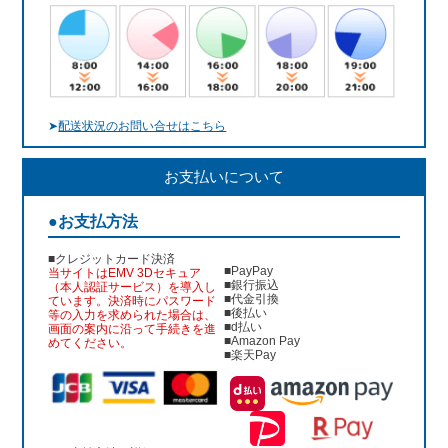
➤
配送状況のお問い合せはこちら
お支払いについて
●お支払方法
■クレジットカード決済
■PayPay
当サイトはEMV 3Dセキュア
■銀行振込
（本人認証サービス）を導入し
■代金引換
ています。決済時にパスワード
■後払い
等の入力を求められた場合は、
■d払い
画面の案内に沿って手続きを進
■Amazon Pay
めてください。
■楽天Pay