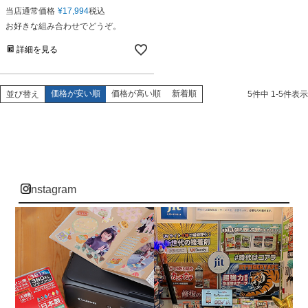
当店通常価格
¥
17,994
税込
お好きな組み合わせでどうぞ。
詳細を見る
価格が安い順
価格が高い順
新着順
並び替え
5
件中
1
-
5
件表示
instagram