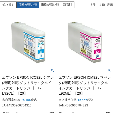
価格が安い順
価格が高い順
新着順
並び替え
5
件中
1
-
5
件表示
エプソン EPSON ICC92L シアン
エプソン EPSON ICM92L マゼン
(増量)対応 ジットリサイクルイ
タ(増量)対応 ジットリサイクル
ンクカートリッジ 【JIT-
インクカートリッジ 【JIT-
E92CL】【20】
E92ML】【20】
当店通常価格
¥
5,456
税込
当店通常価格
¥
5,456
税込
JAN:4530966704316
JAN:4530966704323