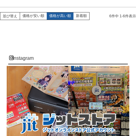
価格が安い順
価格が高い順
新着順
並び替え
6
件中
1
-
6
件表示
instagram