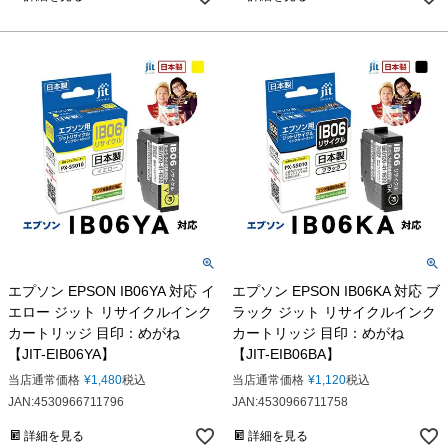
エプソン EPSON IB06YA 対応 イ
エプソン EPSON IB06KA 対応 ブ
エロー ジット リサイクルインク
ラック ジット リサイクルインク
カートリッジ 目印：めがね
カートリッジ 目印：めがね
【JIT-EIB06YA】
【JIT-EIB06BA】
当店通常価格
¥
1,480
税込
当店通常価格
¥
1,120
税込
JAN:4530966711796
JAN:4530966711758
詳細を見る
詳細を見る