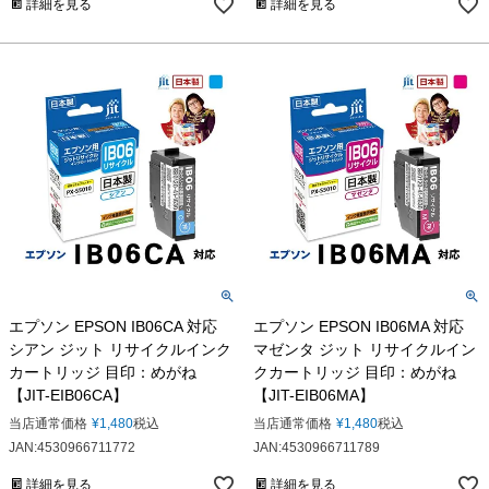
詳細を見る
詳細を見る
エプソン EPSON IB06CA 対応
エプソン EPSON IB06MA 対応
シアン ジット リサイクルインク
マゼンタ ジット リサイクルイン
カートリッジ 目印：めがね
クカートリッジ 目印：めがね
【JIT-EIB06CA】
【JIT-EIB06MA】
当店通常価格
¥
1,480
税込
当店通常価格
¥
1,480
税込
JAN:4530966711772
JAN:4530966711789
詳細を見る
詳細を見る