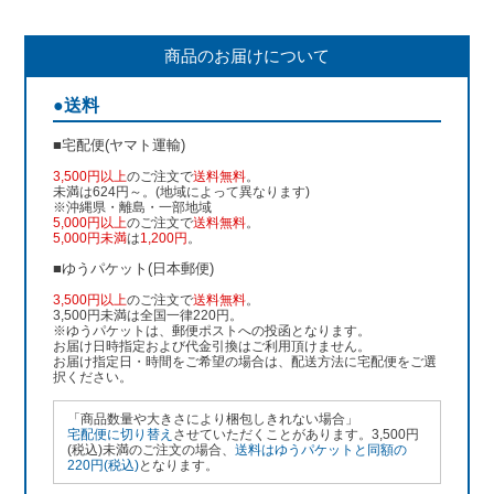
商品のお届けについて
●送料
■宅配便(ヤマト運輸)
3,500円以上
のご注文で
送料無料
。
未満は624円～。(地域によって異なります)
※沖縄県・離島・一部地域
5,000円以上
のご注文で
送料無料
。
5,000円未満
は
1,200円
。
■ゆうパケット(日本郵便)
3,500円以上
のご注文で
送料無料
。
3,500円未満は全国一律220円。
※ゆうパケットは、郵便ポストへの投函となります。
お届け日時指定および代金引換はご利用頂けません。
お届け指定日・時間をご希望の場合は、配送方法に宅配便をご選
択ください。
「商品数量や大きさにより梱包しきれない場合」
宅配便に切り替え
させていただくことがあります。3,500円
(税込)未満のご注文の場合、
送料はゆうパケットと同額の
220円(税込)
となります。