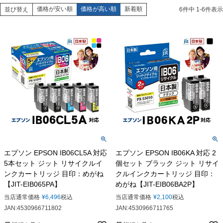
価格が安い順
価格が高い順
新着順
並び替え
6
件中
1
-
6
件表示
エプソン EPSON IB06CL5A 対応
エプソン EPSON IB06KA 対応 2
5本セット ジット リサイクルイ
個セット ブラック ジット リサイ
ンクカートリッジ 目印：めがね
クルインクカートリッジ 目印：
【JIT-EIB065PA】
めがね【JIT-EIB06BA2P】
当店通常価格
¥
6,496
税込
当店通常価格
¥
2,100
税込
JAN:4530966711802
JAN:4530966711765