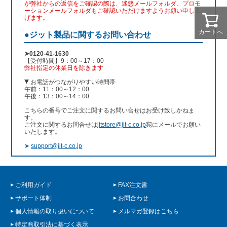
が弊社からの返信をご確認の際は、迷惑メールフォルダ、プロモ
ーションメールフォルダもご確認いただけますようお願い申し上
げます。
カートへ
●ジット製品に関するお問い合わせ
➤0120-41-1630
【受付時間】9：00～17：00
弊社指定の休業日を除きます
お電話がつながりやすい時間帯
午前：11：00～12：00
午後：13：00～14：00
こちらの番号でご注文に関するお問い合せはお受け致しかねま
す。
ご注文に関するお問合せは
jitstore@jit-c.co.jp
宛にメールでお願い
いたします。
➤
support@jit-c.co.jp
ご利用ガイド
FAX注文書
サポート体制
お問合わせ
個人情報の取り扱いについて
メルマガ登録はこちら
特定商取引法に基づく表示