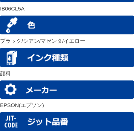
IB06CL5A
ブラック/シアン/マゼンタ/イエロー
顔料
EPSON(エプソン)