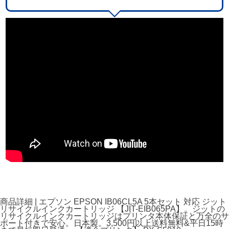
商品詳細 | エプソン EPSON IB06CL5A 5本セット 対応 ジット
リサイクルインクカートリッジ 【JIT-EIB065PA】。ジットの
リサイクルインクカートリッジはプリンタ本体保証と万全のサ
ポート付きで安心。日本製。3,500円以上送料無料&平日15時