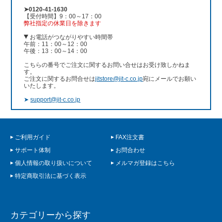
➤0120-41-1630
【受付時間】9：00～17：00
弊社指定の休業日を除きます
お電話がつながりやすい時間帯
午前：11：00～12：00
午後：13：00～14：00
こちらの番号でご注文に関するお問い合せはお受け致しかねま
す。
ご注文に関するお問合せは
jitstore@jit-c.co.jp
宛にメールでお願い
いたします。
➤
support@jit-c.co.jp
ご利用ガイド
FAX注文書
サポート体制
お問合わせ
個人情報の取り扱いについて
メルマガ登録はこちら
特定商取引法に基づく表示
カテゴリーから探す