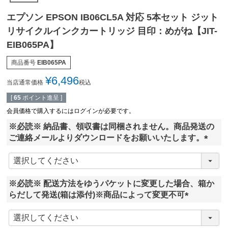
エプソン EPSON IB06CL5A 対応 5本セット ジット
リサイクルインクカートリッジ 目印：めがね【JIT-
EIB065PA】
商品番号
EIB065PA
¥
6,496
当店通常価格
税込
[
65
ポイント進呈 ]
会員価格で購入するにはログインが必要です。
※必読※ 納品書、領収書は同梱されません。商品発送の
ご連絡メールよりダウンロードをお願いいたします。
(
必
須
※必読※ 配送方法をゆうパケットに変更した場合、箱か
)
らだして発送(箱は添付)※商品によって変更不可
(
必