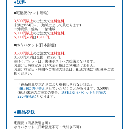
●送料
■宅配便(ヤマト運輸)
3,500円以上
のご注文で
送料無料
。
未満は624円～。(地域によって異なります)
※沖縄県・離島・一部地域
5,000円以上
のご注文で
送料無料
。
5,000円未満
は
1,200円
。
■ゆうパケット(日本郵便)
3,500円以上
のご注文で
送料無料
。
3,500円未満は全国一律220円。
※ゆうパケットは、郵便ポストへの投函となります。
お届け日時指定および代金引換はご利用頂けません。
お届け指定日・時間をご希望の場合は、配送方法に宅配便をご選
択ください。
「商品数量や大きさにより梱包しきれない場合」
宅配便に切り替え
させていただくことがあります。3,500円
(税込)未満のご注文の場合、
送料はゆうパケットと同額の
220円(税込)
となります。
●商品発送
宅配便（商品代引き可）
ゆうパケット（日時指定不可・代引き不可）