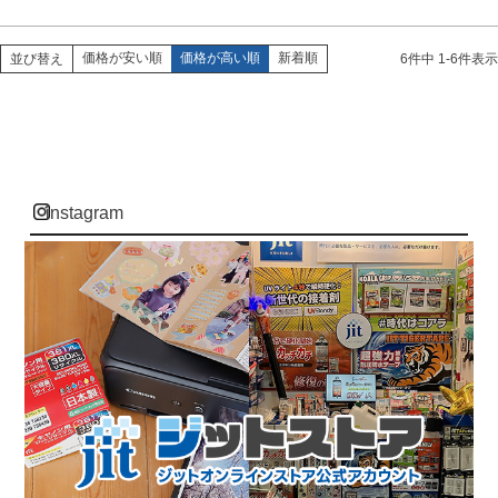
価格が安い順
価格が高い順
新着順
並び替え
6
件中
1
-
6
件表示
instagram