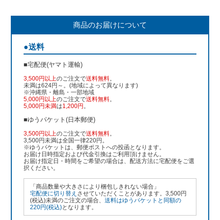
商品のお届けについて
●送料
■宅配便(ヤマト運輸)
3,500円以上
のご注文で
送料無料
。
未満は624円～。(地域によって異なります)
※沖縄県・離島・一部地域
5,000円以上
のご注文で
送料無料
。
5,000円未満
は
1,200円
。
■ゆうパケット(日本郵便)
3,500円以上
のご注文で
送料無料
。
3,500円未満は全国一律220円。
※ゆうパケットは、郵便ポストへの投函となります。
お届け日時指定および代金引換はご利用頂けません。
お届け指定日・時間をご希望の場合は、配送方法に宅配便をご選
択ください。
「商品数量や大きさにより梱包しきれない場合」
宅配便に切り替え
させていただくことがあります。3,500円
(税込)未満のご注文の場合、
送料はゆうパケットと同額の
220円(税込)
となります。