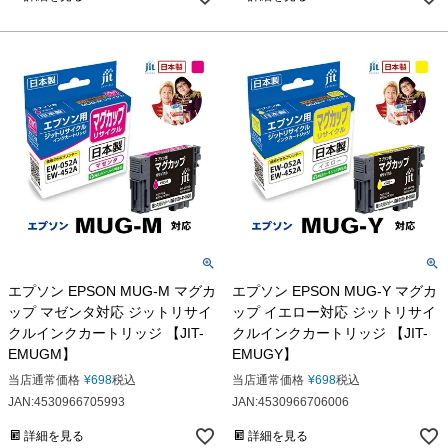
エプソン EPSON MUG-M マグカ
エプソン EPSON MUG-Y マグカ
ップ マゼンタ対応 ジットリサイ
ップ イエロー対応 ジットリサイ
クルインクカートリッジ 【JIT-
クルインクカートリッジ 【JIT-
EMUGM】
EMUGY】
当店通常価格
¥
698
税込
当店通常価格
¥
698
税込
JAN:4530966705993
JAN:4530966706006
詳細を見る
詳細を見る