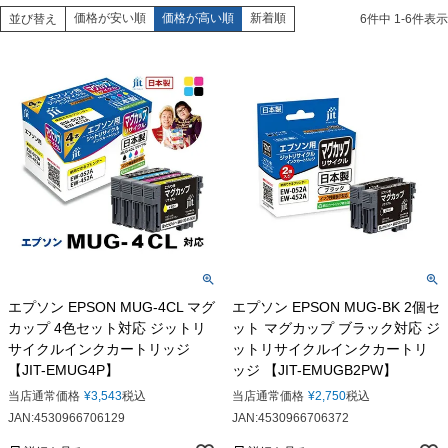
価格が安い順
価格が高い順
新着順
並び替え
6
件中
1
-
6
件表示
エプソン EPSON MUG-4CL マグ
エプソン EPSON MUG-BK 2個セ
カップ 4色セット対応 ジットリ
ット マグカップ ブラック対応 ジ
サイクルインクカートリッジ
ットリサイクルインクカートリ
【JIT-EMUG4P】
ッジ 【JIT-EMUGB2PW】
当店通常価格
¥
3,543
税込
当店通常価格
¥
2,750
税込
JAN:4530966706129
JAN:4530966706372