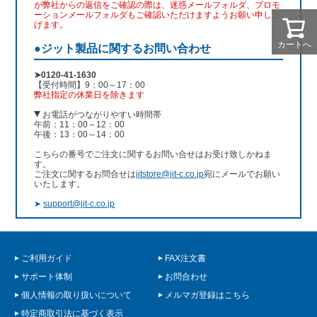
が弊社からの返信をご確認の際は、迷惑メールフォルダ、プロモ
ーションメールフォルダもご確認いただけますようお願い申し上
げます。
カートへ
●ジット製品に関するお問い合わせ
➤0120-41-1630
【受付時間】9：00～17：00
弊社指定の休業日を除きます
お電話がつながりやすい時間帯
午前：11：00～12：00
午後：13：00～14：00
こちらの番号でご注文に関するお問い合せはお受け致しかねま
す。
ご注文に関するお問合せは
jitstore@jit-c.co.jp
宛にメールでお願い
いたします。
➤
support@jit-c.co.jp
ご利用ガイド
FAX注文書
サポート体制
お問合わせ
個人情報の取り扱いについて
メルマガ登録はこちら
特定商取引法に基づく表示