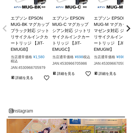
エプソン EPSON
エプソン EPSON
エプソン EPSON
MUG-BK マグカップ
MUG-C マグカップ
MUG-M マグカップ
ブラック対応 ジット
シアン対応 ジットリ
マゼンタ対応 ジット
リサイクルインクカ
サイクルインクカー
リサイクルインクカ
ートリッジ 【JIT-
トリッジ 【JIT-
ートリッジ 【JIT-
EMUGB】
EMUGC】
EMUGM】
当店通常価格
¥
1,580
当店通常価格
¥
698
税込
当店通常価格
¥
698
税込
税込
JAN:4530966705986
JAN:4530966705993
JAN:4530966705979
詳細を見る
詳細を見る
詳細を見る
instagram