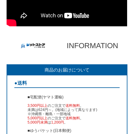
INFORMATION
商品のお届けについて
●送料
■宅配便(ヤマト運輸)
3,500円以上
のご注文で
送料無料
。
未満は624円～。(地域によって異なります)
※沖縄県・離島・一部地域
5,000円以上
のご注文で
送料無料
。
5,000円未満
は
1,200円
。
■ゆうパケット(日本郵便)