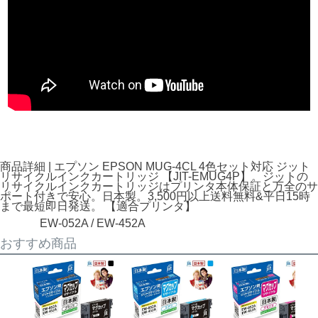
商品詳細 | エプソン EPSON MUG-4CL 4色セット対応 ジット
リサイクルインクカートリッジ 【JIT-EMUG4P】。ジットの
リサイクルインクカートリッジはプリンタ本体保証と万全のサ
ポート付きで安心。日本製。3,500円以上送料無料&平日15時
まで最短即日発送。 【適合プリンタ】
EW-052A / EW-452A
おすすめ商品