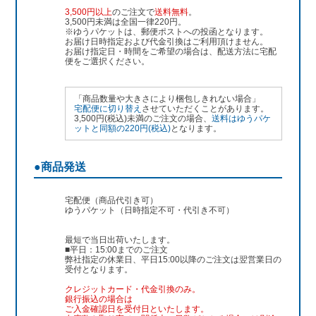
3,500円以上
のご注文で
送料無料
。
3,500円未満は全国一律220円。
※ゆうパケットは、郵便ポストへの投函となります。
お届け日時指定および代金引換はご利用頂けません。
お届け指定日・時間をご希望の場合は、配送方法に宅配
便をご選択ください。
「商品数量や大きさにより梱包しきれない場合」
宅配便に切り替え
させていただくことがあります。
3,500円(税込)未満のご注文の場合、
送料はゆうパケ
ットと同額の220円(税込)
となります。
●商品発送
宅配便（商品代引き可）
ゆうパケット（日時指定不可・代引き不可）
最短で当日出荷いたします。
■平日：15:00までのご注文
弊社指定の休業日、平日15:00以降のご注文は翌営業日の
受付となります。
クレジットカード・代金引換のみ。
銀行振込
の場合は
ご入金確認日を受付日といたします。