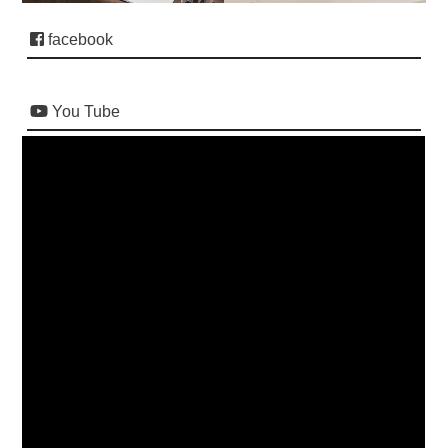
facebook
You Tube