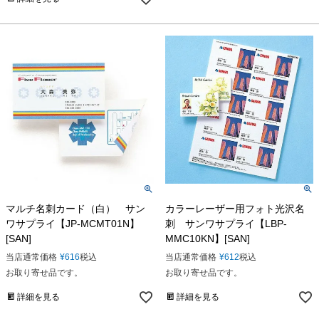
マルチ名刺カード（白） サン
カラーレーザー用フォト光沢名
ワサプライ【JP-MCMT01N】
刺 サンワサプライ【LBP-
[SAN]
MMC10KN】[SAN]
当店通常価格
¥
616
税込
当店通常価格
¥
612
税込
お取り寄せ品です。
お取り寄せ品です。
詳細を見る
詳細を見る