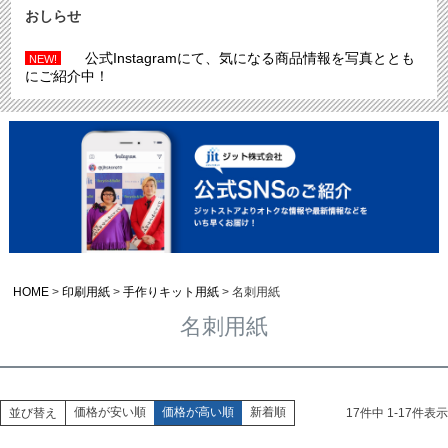
おしらせ
公式Instagramにて、気になる商品情報を写真ととも
NEW!
にご紹介中！
HOME
印刷用紙
手作りキット用紙
名刺用紙
名刺用紙
価格が安い順
価格が高い順
新着順
並び替え
17
件中
1
-
17
件表示