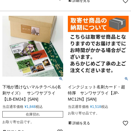
詳細を見る
下地が透けないマルチラベル(名
インクジェット名刺カード・超
刺サイズ） サンワサプライ
特厚 サンワサプライ【JP-
【LB-EM24】[SAN]
MC12N】[SAN]
当店通常価格
¥
1,848
税込
当店通常価格
¥
1,518
税込
お取り寄せ品です。
在庫切れ
お取り寄せ品です。
詳細を見る