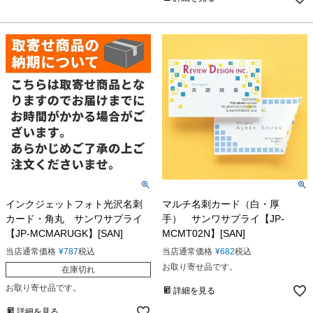
インクジェットフォト光沢名刺
マルチ名刺カード（白・厚
カード・角丸 サンワサプライ
手） サンワサプライ【JP-
【JP-MCMARUGK】[SAN]
MCMT02N】[SAN]
当店通常価格
¥
787
税込
当店通常価格
¥
682
税込
お取り寄せ品です。
在庫切れ
お取り寄せ品です。
詳細を見る
詳細を見る