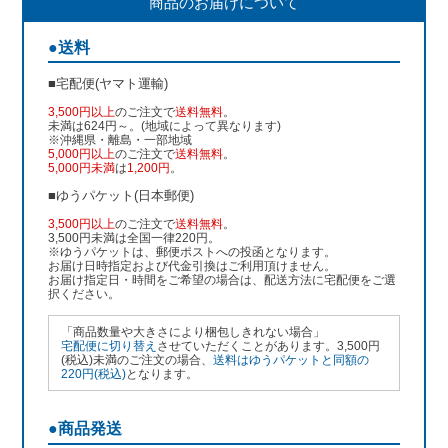
商品のお届けについて
●送料
■宅配便(ヤマト運輸)
3,500円以上
のご注文で
送料無料
。
未満は624円～。(地域によって異なります)
※沖縄県・離島・一部地域
5,000円以上
のご注文で
送料無料
。
5,000円未満
は
1,200円
。
■ゆうパケット(日本郵便)
3,500円以上
のご注文で
送料無料
。
3,500円未満は全国一律220円。
※ゆうパケットは、郵便ポストへの投函となります。
お届け日時指定および代金引換はご利用頂けません。
お届け指定日・時間をご希望の場合は、配送方法に宅配便をご選
択ください。
「商品数量や大きさにより梱包しきれない場合」
宅配便に切り替え
させていただくことがあります。3,500円
(税込)未満のご注文の場合、
送料はゆうパケットと同額の
220円(税込)
となります。
●商品発送