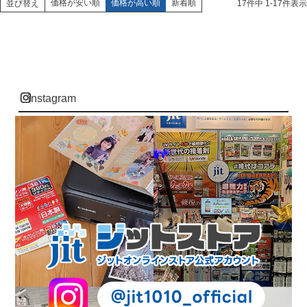
価格が安い順
価格が高い順
新着順
並び替え
17
件中
1
-
17
件表示
instagram