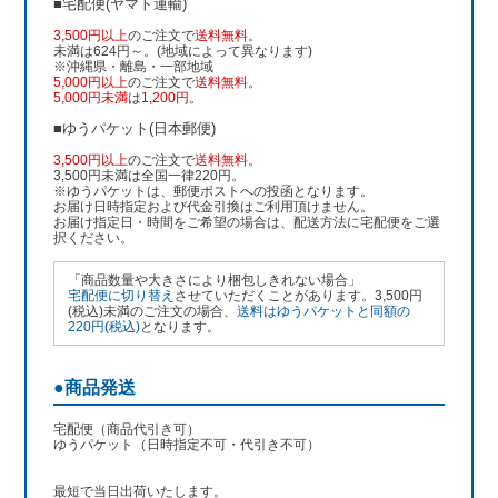
■宅配便(ヤマト運輸)
3,500円以上
のご注文で
送料無料
。
未満は624円～。(地域によって異なります)
※沖縄県・離島・一部地域
5,000円以上
のご注文で
送料無料
。
5,000円未満
は
1,200円
。
■ゆうパケット(日本郵便)
3,500円以上
のご注文で
送料無料
。
3,500円未満は全国一律220円。
※ゆうパケットは、郵便ポストへの投函となります。
お届け日時指定および代金引換はご利用頂けません。
お届け指定日・時間をご希望の場合は、配送方法に宅配便をご選
択ください。
「商品数量や大きさにより梱包しきれない場合」
宅配便に切り替え
させていただくことがあります。3,500円
(税込)未満のご注文の場合、
送料はゆうパケットと同額の
220円(税込)
となります。
●商品発送
宅配便（商品代引き可）
ゆうパケット（日時指定不可・代引き不可）
最短で当日出荷いたします。