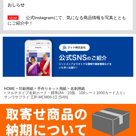
おしらせ
公式Instagramにて、気になる商品情報を写真ととも
NEW!
にご紹介中！
HOME
印刷用紙
手作りキット用紙
名刺用紙
マルチタイプ名刺カード・標準(A4、10面、100シート1000カード入り）
サンワサプライ【JP-MCM06-1】[SAN]