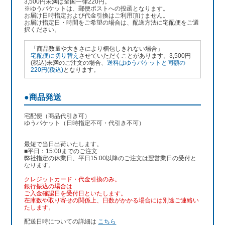
3,500円未満は全国一律220円。
※ゆうパケットは、郵便ポストへの投函となります。
お届け日時指定および代金引換はご利用頂けません。
お届け指定日・時間をご希望の場合は、配送方法に宅配便をご選
択ください。
「商品数量や大きさにより梱包しきれない場合」
宅配便に切り替え
させていただくことがあります。3,500円
(税込)未満のご注文の場合、
送料はゆうパケットと同額の
220円(税込)
となります。
●商品発送
宅配便（商品代引き可）
ゆうパケット（日時指定不可・代引き不可）
最短で当日出荷いたします。
■平日：15:00までのご注文
弊社指定の休業日、平日15:00以降のご注文は翌営業日の受付と
なります。
クレジットカード・代金引換のみ。
銀行振込
の場合は
ご入金確認日を受付日といたします。
在庫数や取り寄せの関係上、日数がかかる場合には別途ご連絡い
たします。
配送日時についての詳細は
こちら