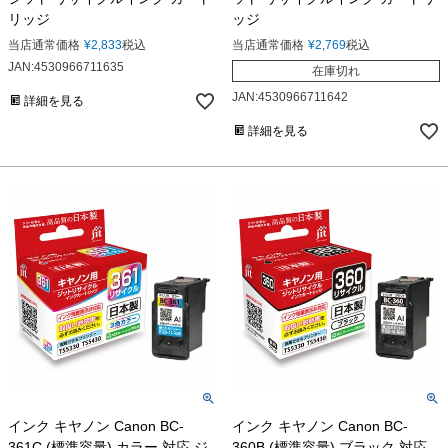
リッジ
ッジ
当店通常価格
¥
2,833
税込
当店通常価格
¥
2,769
税込
JAN:4530966711635
在庫切れ
JAN:4530966711642
詳細を見る
詳細を見る
インク キヤノン Canon BC-
インク キヤノン Canon BC-
361C (標準容量) カラー 対応 ジ
360B (標準容量) ブラック 対応