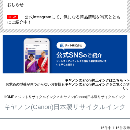
おしらせ
公式Instagramにて、気になる商品情報を写真ととも
NEW!
にご紹介中！
キヤノン(Canon)純正インクはこちら＞＞
お求めの型番が見つからないお客様も
キヤノン(Canon)純正インク
をご覧くださ
い。
HOME
ジットリサイクルインク
キヤノン(Canon)日本製リサイクルインク
キヤノン(Canon)日本製リサイクルインク
16
件中
1
-
16
件表示