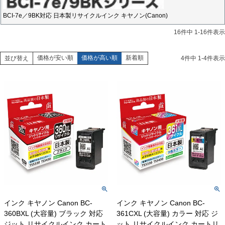
BCI-7e／9BK対応 日本製リサイクルインク キヤノン(Canon)
16
件中
1
-
16
件表示
価格が安い順
価格が高い順
新着順
並び替え
4
件中
1
-
4
件表示
インク キヤノン Canon BC-
インク キヤノン Canon BC-
360BXL (大容量) ブラック 対応
361CXL (大容量) カラー 対応 ジ
ジット リサイクルインク カート
ット リサイクルインク カートリ