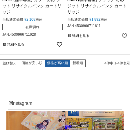
ット リサイクルインク カートリ
ジット リサイクルインク カート
ッジ
リッジ
当店通常価格
¥
2,108
税込
当店通常価格
¥
1,892
税込
JAN:4530966711611
在庫切れ
JAN:4530966711628
詳細を見る
詳細を見る
価格が安い順
価格が高い順
新着順
並び替え
4
件中
1
-
4
件表示
instagram