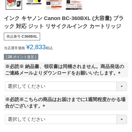
インク キヤノン Canon BC-360BXL (大容量) ブラ
ック 対応 ジット リサイクルインク カートリッジ
商品番号
C360BXL
¥
2,833
当店通常価格
税込
[
28
ポイント進呈 ]
※必読※ 納品書、領収書は同梱されません。商品発送の
ご連絡メールよりダウンロードをお願いいたします。
(
必
須
※必読※こちらの商品はお届けまでに1週間程度かかる場
)
合がございます。
(
必
須