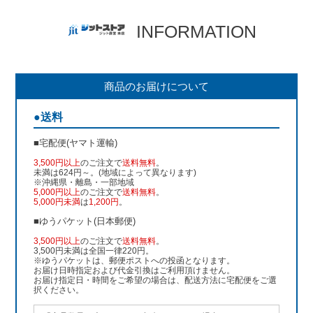
INFORMATION
商品のお届けについて
●送料
■宅配便(ヤマト運輸)
3,500円以上
のご注文で
送料無料
。
未満は624円～。(地域によって異なります)
※沖縄県・離島・一部地域
5,000円以上
のご注文で
送料無料
。
5,000円未満
は
1,200円
。
■ゆうパケット(日本郵便)
3,500円以上
のご注文で
送料無料
。
3,500円未満は全国一律220円。
※ゆうパケットは、郵便ポストへの投函となります。
お届け日時指定および代金引換はご利用頂けません。
お届け指定日・時間をご希望の場合は、配送方法に宅配便をご選
択ください。