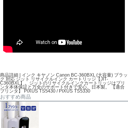
商品詳細 | インク キヤノン Canon BC-360BXL (大容量) ブラッ
ク 対応 ジット リサイクルインク カートリッジ【JIT-
C360BXL】。ジットのリサイクルインクカートリッジはプリ
ンタ本体保証と万全のサポート付きで安心。日本製。 【適合
プリンタ】 PIXUS TS5430 / PIXUS TS5330
おすすめ商品