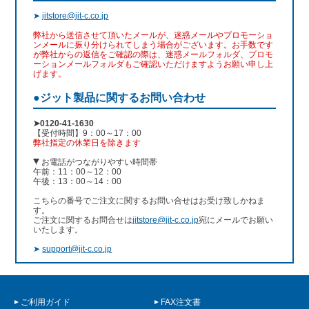
➤
jitstore@jit-c.co.jp
弊社から送信させて頂いたメールが、迷惑メールやプロモーショ
ンメールに振り分けられてしまう場合がございます。お手数です
が弊社からの返信をご確認の際は、迷惑メールフォルダ、プロモ
ーションメールフォルダもご確認いただけますようお願い申し上
げます。
●ジット製品に関するお問い合わせ
➤0120-41-1630
【受付時間】9：00～17：00
弊社指定の休業日を除きます
お電話がつながりやすい時間帯
午前：11：00～12：00
午後：13：00～14：00
こちらの番号でご注文に関するお問い合せはお受け致しかねま
す。
ご注文に関するお問合せは
jitstore@jit-c.co.jp
宛にメールでお願い
いたします。
➤
support@jit-c.co.jp
ご利用ガイド
FAX注文書