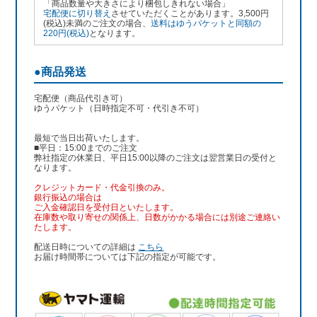
「商品数量や大きさにより梱包しきれない場合」
宅配便に切り替え
させていただくことがあります。3,500円
(税込)未満のご注文の場合、
送料はゆうパケットと同額の
220円(税込)
となります。
●商品発送
宅配便（商品代引き可）
ゆうパケット（日時指定不可・代引き不可）
最短で当日出荷いたします。
■平日：15:00までのご注文
弊社指定の休業日、平日15:00以降のご注文は翌営業日の受付と
なります。
クレジットカード・代金引換のみ。
銀行振込
の場合は
ご入金確認日を受付日といたします。
在庫数や取り寄せの関係上、日数がかかる場合には別途ご連絡い
たします。
配送日時についての詳細は
こちら
お届け時間帯については下記の指定が可能です。