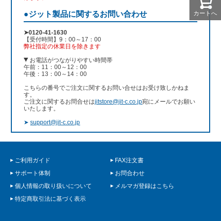
カートへ
●ジット製品に関するお問い合わせ
➤0120-41-1630
【受付時間】9：00～17：00
弊社指定の休業日を除きます
お電話がつながりやすい時間帯
午前：11：00～12：00
午後：13：00～14：00
こちらの番号でご注文に関するお問い合せはお受け致しかねま
す。
ご注文に関するお問合せは
jitstore@jit-c.co.jp
宛にメールでお願い
いたします。
➤
support@jit-c.co.jp
ご利用ガイド
FAX注文書
サポート体制
お問合わせ
個人情報の取り扱いについて
メルマガ登録はこちら
特定商取引法に基づく表示