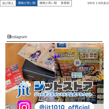
価格が安い順
価格が高い順
新着順
並び替え
6
件中
1
-
6
件表示
instagram