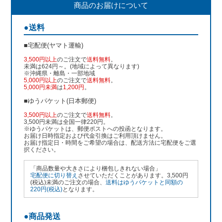
商品のお届けについて
●送料
■宅配便(ヤマト運輸)
3,500円以上
のご注文で
送料無料
。
未満は624円～。(地域によって異なります)
※沖縄県・離島・一部地域
5,000円以上
のご注文で
送料無料
。
5,000円未満
は
1,200円
。
■ゆうパケット(日本郵便)
3,500円以上
のご注文で
送料無料
。
3,500円未満は全国一律220円。
※ゆうパケットは、郵便ポストへの投函となります。
お届け日時指定および代金引換はご利用頂けません。
お届け指定日・時間をご希望の場合は、配送方法に宅配便をご選
択ください。
「商品数量や大きさにより梱包しきれない場合」
宅配便に切り替え
させていただくことがあります。3,500円
(税込)未満のご注文の場合、
送料はゆうパケットと同額の
220円(税込)
となります。
●商品発送