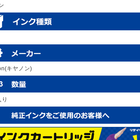
ン
on(キヤノン)
入り