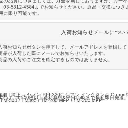
品の品質につきましては、万全を期しておりますが、万一不
、03-5812-4584までお知らせください。返品・交換につ
用に限り可能です。
入荷お知らせメールについ
入荷お知らせボタンを押下して、メールアドレスを登録して
商品が入荷した際にメールでお知らせいたします。
商品の入荷やご注文を確定するものではありません。
細 | 純正 キヤノン PFI-320C シアン インクタンク C
店は、3,500円以上送料無料&平日15時まで最短即日発送。 【適
/ TM-300 / TM305 / TM-200 MFP / TM-300 MFP