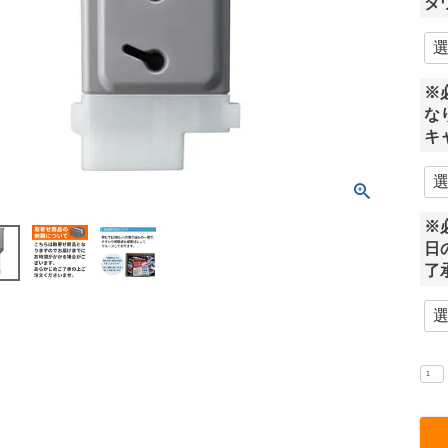
ダ
※
な
キ
※
日
了