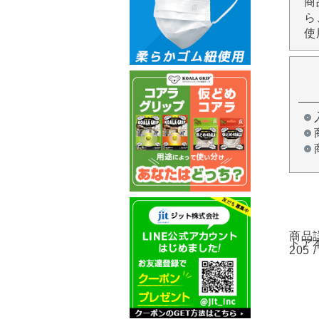
商
ら
使
商品詳
トア本
205 