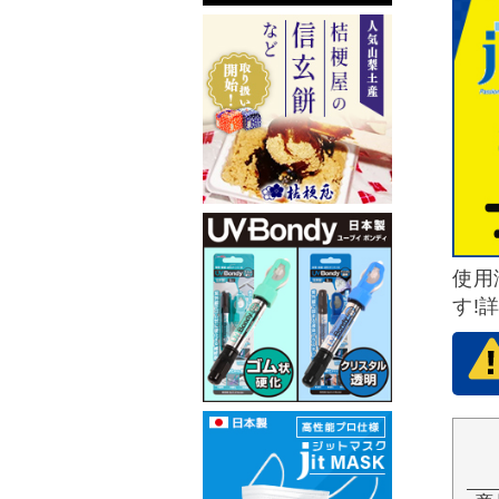
使用
す!