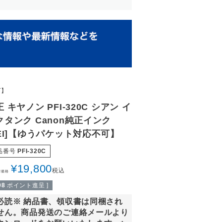
可】
 キヤノン PFI-320C シアン イ
クタンク Canon純正インク
SEI]【ゆうパケット対応不可】
品番号
PFI-320C
¥
19,800
税込
常価格
98
ポイント進呈 ]
必読※ 納品書、領収書は同梱され
せん。商品発送のご連絡メールより