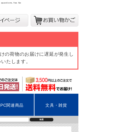
y questions.
Yes
No
向けの荷物のお届けに遅延が発生し
いいたします。
PC関連商品
文具・雑貨
検索