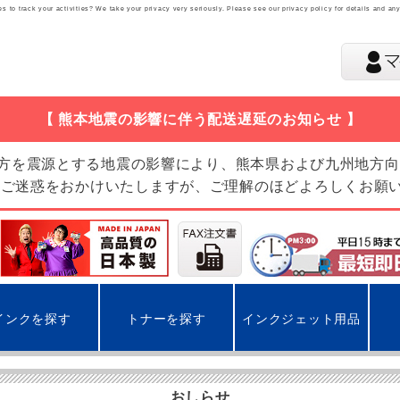
 to track your activities? We take your privacy very seriously. Please see our privacy policy for details and an
【 熊本地震の影響に伴う配送遅延のお知らせ 】
地方を震源とする地震の影響により、熊本県および九州地方
 ご迷惑をおかけいたしますが、ご理解のほどよろしくお願
インクを探す
トナーを探す
インクジェット用品
おしらせ