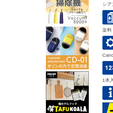
シア
染料
Can
1本