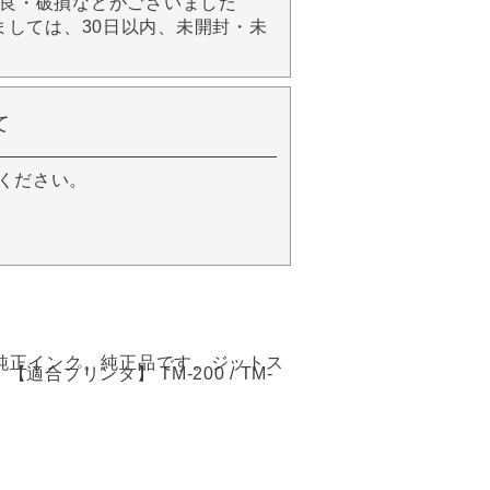
良・破損などがございました
きましては、30日以内、未開封・未
て
ください。
anon純正インク。純正品です。ジットス
合プリンタ】 TM-200 / TM-