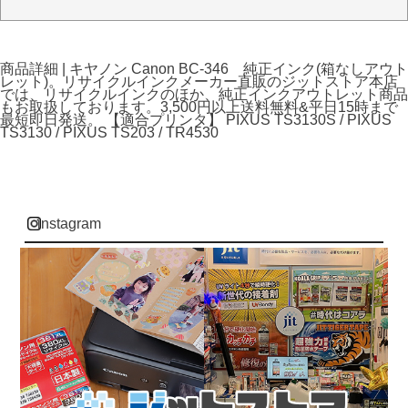
商品詳細 | キヤノン Canon BC-346 純正インク(箱なしアウト
レット)。リサイクルインクメーカー直販のジットストア本店
では、リサイクルインクのほか、純正インクアウトレット商品
もお取扱しております。3,500円以上送料無料&平日15時まで
最短即日発送。 【適合プリンタ】 PIXUS TS3130S / PIXUS
TS3130 / PIXUS TS203 / TR4530
instagram