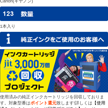
Canon(キヤノン)
1本入り
使用済みの純正インクカートリッジを回収しておりま
す。対象型番は
ポイント還元
致します!詳しくは
【使用