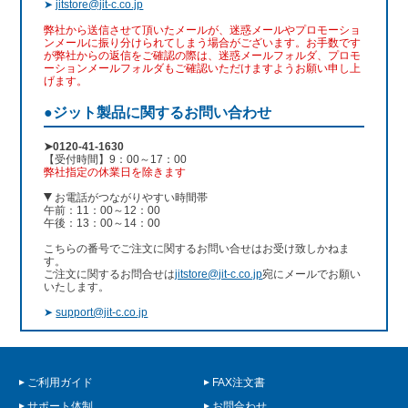
➤
jitstore@jit-c.co.jp
弊社から送信させて頂いたメールが、迷惑メールやプロモーショ
ンメールに振り分けられてしまう場合がございます。お手数です
が弊社からの返信をご確認の際は、迷惑メールフォルダ、プロモ
ーションメールフォルダもご確認いただけますようお願い申し上
げます。
●ジット製品に関するお問い合わせ
➤0120-41-1630
【受付時間】9：00～17：00
弊社指定の休業日を除きます
お電話がつながりやすい時間帯
午前：11：00～12：00
午後：13：00～14：00
こちらの番号でご注文に関するお問い合せはお受け致しかねま
す。
ご注文に関するお問合せは
jitstore@jit-c.co.jp
宛にメールでお願い
いたします。
➤
support@jit-c.co.jp
ご利用ガイド
FAX注文書
サポート体制
お問合わせ