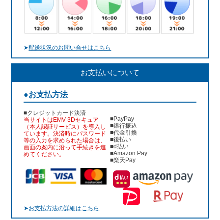
➤
配送状況のお問い合せはこちら
お支払いについて
●お支払方法
■クレジットカード決済
■PayPay
当サイトはEMV 3Dセキュア
■銀行振込
（本人認証サービス）を導入し
■代金引換
ています。決済時にパスワード
■後払い
等の入力を求められた場合は、
■d払い
画面の案内に沿って手続きを進
■Amazon Pay
めてください。
■楽天Pay
➤
お支払方法の詳細はこちら