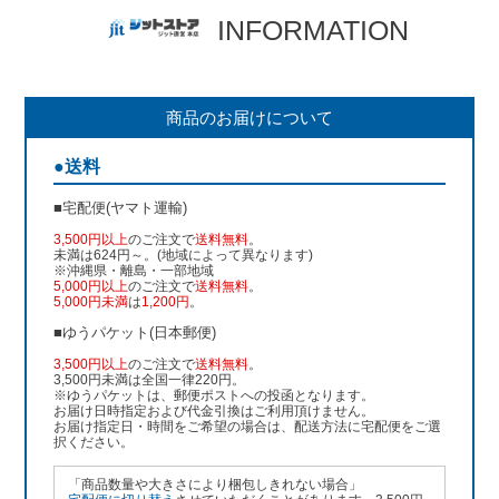
INFORMATION
商品のお届けについて
●送料
■宅配便(ヤマト運輸)
3,500円以上
のご注文で
送料無料
。
未満は624円～。(地域によって異なります)
※沖縄県・離島・一部地域
5,000円以上
のご注文で
送料無料
。
5,000円未満
は
1,200円
。
■ゆうパケット(日本郵便)
3,500円以上
のご注文で
送料無料
。
3,500円未満は全国一律220円。
※ゆうパケットは、郵便ポストへの投函となります。
お届け日時指定および代金引換はご利用頂けません。
お届け指定日・時間をご希望の場合は、配送方法に宅配便をご選
択ください。
「商品数量や大きさにより梱包しきれない場合」