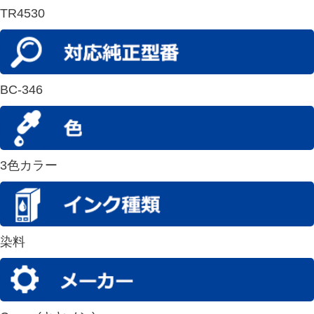
TR4530
BC-346
3色カラー
染料