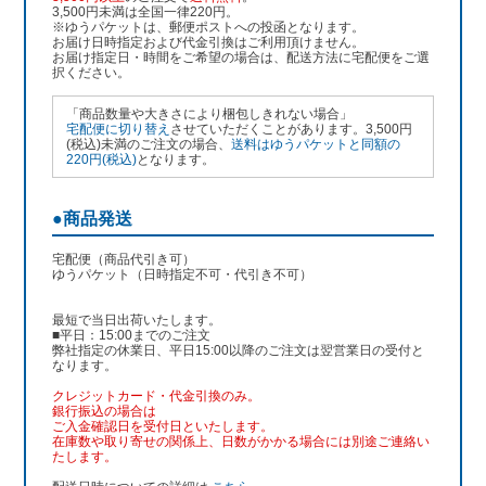
3,500円未満は全国一律220円。
※ゆうパケットは、郵便ポストへの投函となります。
お届け日時指定および代金引換はご利用頂けません。
お届け指定日・時間をご希望の場合は、配送方法に宅配便をご選
択ください。
「商品数量や大きさにより梱包しきれない場合」
宅配便に切り替え
させていただくことがあります。3,500円
(税込)未満のご注文の場合、
送料はゆうパケットと同額の
220円(税込)
となります。
●商品発送
宅配便（商品代引き可）
ゆうパケット（日時指定不可・代引き不可）
最短で当日出荷いたします。
■平日：15:00までのご注文
弊社指定の休業日、平日15:00以降のご注文は翌営業日の受付と
なります。
クレジットカード・代金引換のみ。
銀行振込
の場合は
ご入金確認日を受付日といたします。
在庫数や取り寄せの関係上、日数がかかる場合には別途ご連絡い
たします。