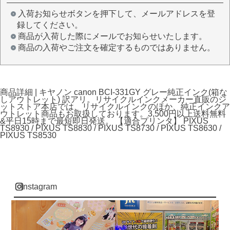
入荷お知らせボタンを押下して、メールアドレスを登
録してください。
商品が入荷した際にメールでお知らせいたします。
商品の入荷やご注文を確定するものではありません。
商品詳細 | キヤノン canon BCI-331GY グレー純正インク(箱な
しアウトレット) 訳アリ。リサイクルインクメーカー直販のジ
ットストア本店では、リサイクルインクのほか、純正インクア
ウトレット商品もお取扱しております。3,500円以上送料無料
&平日15時まで最短即日発送。 【適合プリンタ】 PIXUS
TS8930 / PIXUS TS8830 / PIXUS TS8730 / PIXUS TS8630 /
PIXUS TS8530
instagram