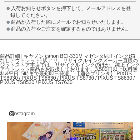
入荷お知らせボタンを押下して、メールアドレスを登
録してください。
商品が入荷した際にメールでお知らせいたします。
商品の入荷やご注文を確定するものではありません。
商品詳細 | キヤノン canon BCI-331M マゼンタ純正インク(箱
なしアウトレット) 訳アリ。リサイクルインクメーカー直販の
ジットストア本店では、リサイクルインクのほか、純正インク
アウトレット商品もお取扱しております。3,500円以上送料無
料&平日15時まで最短即日発送。 【適合プリンタ】 PIXUS
TS8930 / PIXUS TS8830 / PIXUS TS8730 / PIXUS TS8630 /
PIXUS TS8530 / PIXUS TS7630
instagram