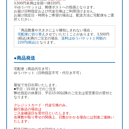
3,500円未満は全国一律220円。
※ゆうパケットは、郵便ポストへの投函となります。
お届け日時指定および代金引換はご利用頂けません。
お届け指定日・時間をご希望の場合は、配送方法に宅配便をご選
択ください。
「商品数量や大きさにより梱包しきれない場合」
宅配便に切り替え
させていただくことがあります。3,500円
(税込)未満のご注文の場合、
送料はゆうパケットと同額の
220円(税込)
となります。
●商品発送
宅配便（商品代引き可）
ゆうパケット（日時指定不可・代引き不可）
最短で当日出荷いたします。
■平日：15:00までのご注文
弊社指定の休業日、平日15:00以降のご注文は翌営業日の受付と
なります。
クレジットカード・代金引換のみ。
銀行振込
の場合は
ご入金確認日を受付日といたします。
在庫数や取り寄せの関係上、日数がかかる場合には別途ご連絡い
たします。