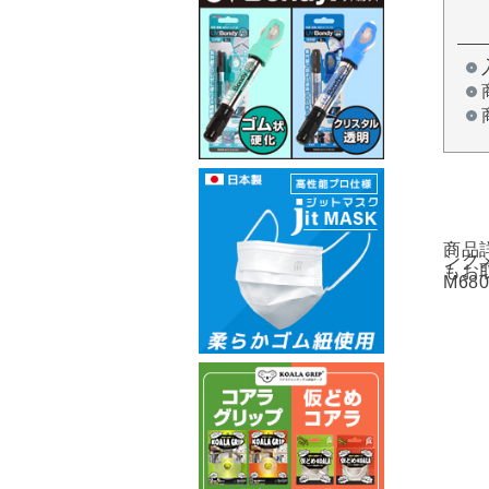
商品詳
ンク
もお
M68