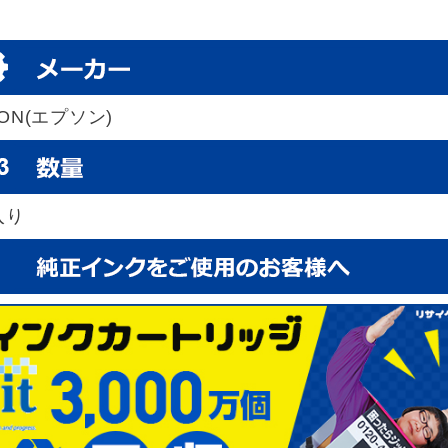
SON(エプソン)
入り