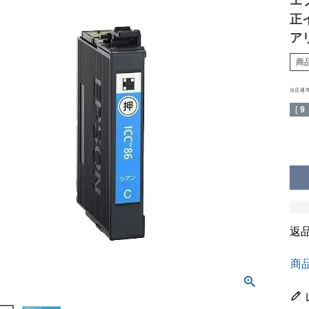
エプ
正
ア
商
当店通
[
9
返
商