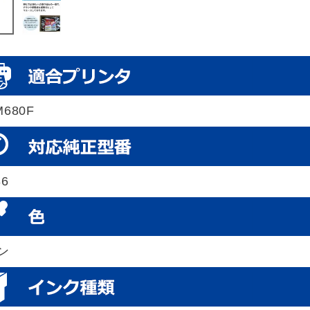
M680F
86
ン