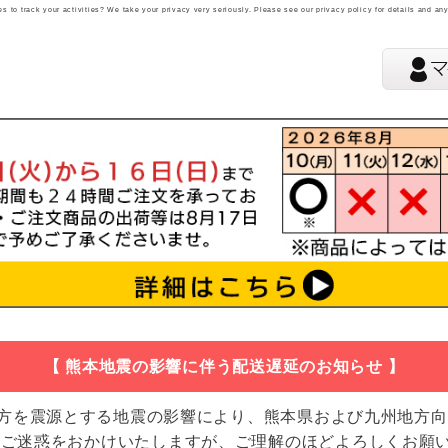
 to track your activities? We take your privacy very seriously. Please see our privacy policy for details and an
【 熊本地震の影響に伴う配送遅延のお知らせ 】
地方を震源とする地震の影響により、熊本県および九州地方
 ご迷惑をおかけいたしますが、ご理解のほどよろしくお願