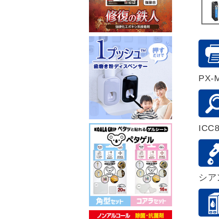
PX-
ICC
シア