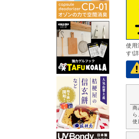
使用
す!
商
ら
使