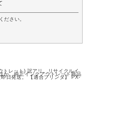
て
ください。
しアウトレット) 訳アリ。リサイクルイ
ほか、純正インクアウトレット商品
即日発送。 【適合プリンタ】 PX-