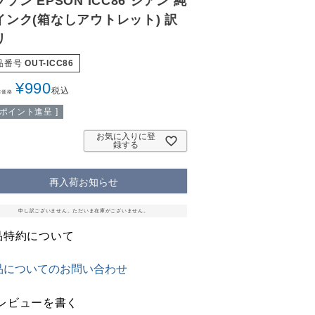
ソン EPSON ICC86 シアン 純
インク(箱なしアウトレット) 訳
リ
品番号
OUT-ICC86
¥
990
税込
常価格
ポイント進呈 ]
お気に入りに登
録する
再入荷お知らせ
申し訳ございません。ただいま在庫がございません。
品特約について
品についてのお問い合わせ
レビューを書く