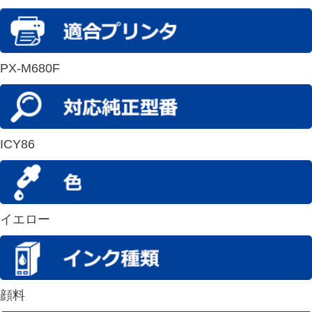
PX-M680F
ICY86
イエロー
顔料