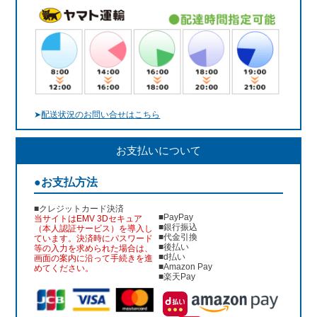
➤
配送状況のお問い合せはこちら
お支払いについて
●お支払方法
■クレジットカード決済
■PayPay
当サイトはEMV 3Dセキュア
■銀行振込
（本人認証サービス）を導入し
■代金引換
ています。決済時にパスワード
■後払い
等の入力を求められた場合は、
■d払い
画面の案内に沿って手続きを進
■Amazon Pay
めてください。
■楽天Pay