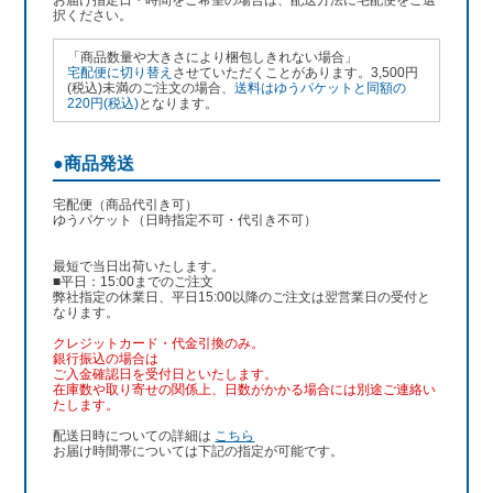
お届け指定日・時間をご希望の場合は、配送方法に宅配便をご選
択ください。
「商品数量や大きさにより梱包しきれない場合」
宅配便に切り替え
させていただくことがあります。3,500円
(税込)未満のご注文の場合、
送料はゆうパケットと同額の
220円(税込)
となります。
●商品発送
宅配便（商品代引き可）
ゆうパケット（日時指定不可・代引き不可）
最短で当日出荷いたします。
■平日：15:00までのご注文
弊社指定の休業日、平日15:00以降のご注文は翌営業日の受付と
なります。
クレジットカード・代金引換のみ。
銀行振込
の場合は
ご入金確認日を受付日といたします。
在庫数や取り寄せの関係上、日数がかかる場合には別途ご連絡い
たします。
配送日時についての詳細は
こちら
お届け時間帯については下記の指定が可能です。