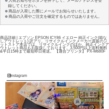
入荷お知らせボタンを押下して、メールアドレスを登
録してください。
商品が入荷した際にメールでお知らせいたします。
商品の入荷やご注文を確定するものではありません。
商品詳細 | エプソン EPSON ICY86 イエロー 純正インク(箱な
しアウトレット) 訳アリ。リサイクルインクメーカー直販のジ
ットストア本店では、リサイクルインクのほか、純正インクア
ウトレット商品もお取扱しております。3,500円以上送料無料
&平日15時まで最短即日発送。 【適合プリンタ】 PX-M680F
instagram