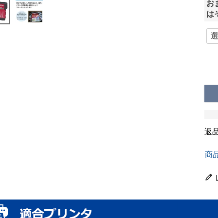
お
は
返
商