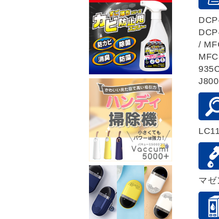
DCP-
DCP
/ M
MFC
935C
J80
LC1
マゼ