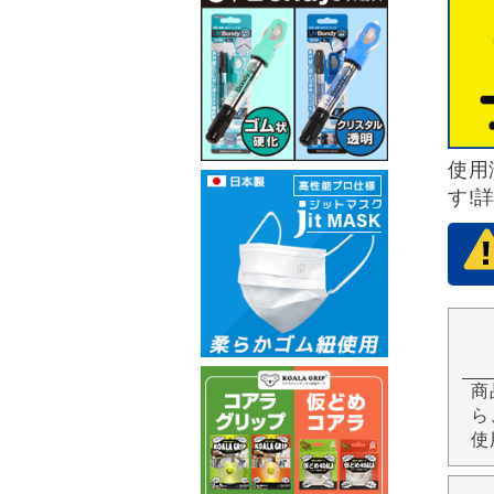
使用
す!
商
ら
使