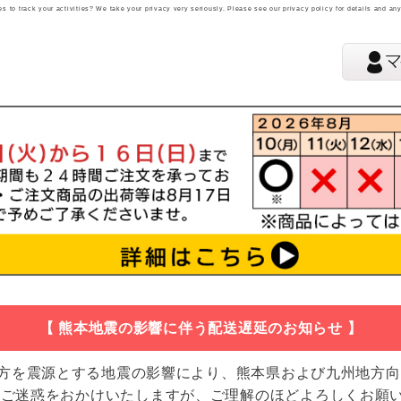
 to track your activities? We take your privacy very seriously. Please see our privacy policy for details and an
【 熊本地震の影響に伴う配送遅延のお知らせ 】
地方を震源とする地震の影響により、熊本県および九州地方
 ご迷惑をおかけいたしますが、ご理解のほどよろしくお願