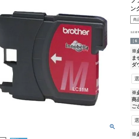
ブラ
ン
商
当店通
[
6
※
ま
ダ
※
商
ご
※