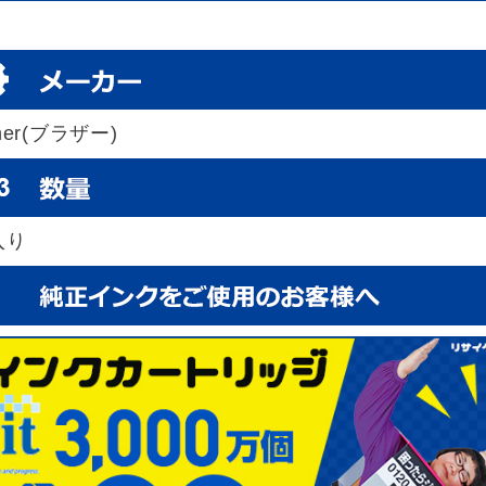
ther(ブラザー)
入り