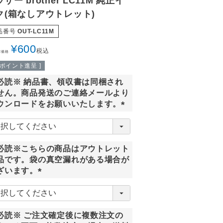
ザー brother LC11M 純正イ
ク(箱なしアウトレット)
品番号
OUT-LC11M
¥
600
税込
常価格
ポイント進呈 ]
必読※ 納品書、領収書は同梱され
せん。商品発送のご連絡メールより
ウンロードをお願いいたします。
(
必
須
必読※こちらの商品はアウトレット
)
品です。袋の真空漏れがある場合が
ざいます。
(
必
須
必読※ ご注文確定後に複数注文の
)