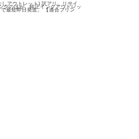
ク(箱なしアウトレット) 訳アリ。リサイ
ンクのほか、純正インクアウトレッ
まで最短即日発送。 【適合プリン