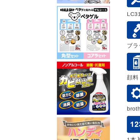
LC3
ブラ
顔料
bro
1本