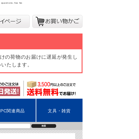
y questions.
Yes
No
向けの荷物のお届けに遅延が発生し
いいたします。
PC関連商品
文具・雑貨
検索