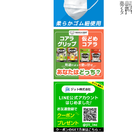
商品詳
クル
ト商
タ】 M