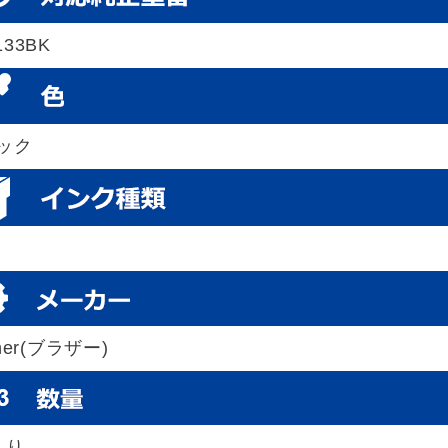
133BK
ック
ther(ブラザー)
入り