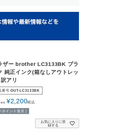
ザー brother LC3133BK ブラ
ク 純正インク(箱なしアウトレッ
) 訳アリ
品番号
OUT-LC3133BK
¥
2,200
税込
常価格
0
ポイント進呈 ]
お気に入りに登
録する