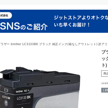
ラザー brother LC3133BK ブラック 純正インク(箱なしアウトレット) 訳アリ
ブラ
ッ
ト
商
当店通
[
2