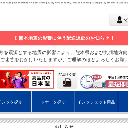
 to track your activities? We take your privacy very seriously. Please see our privacy policy for details and an
【 熊本地震の影響に伴う配送遅延のお知らせ 】
地方を震源とする地震の影響により、熊本県および九州地方
 ご迷惑をおかけいたしますが、ご理解のほどよろしくお願
インクを探す
トナーを探す
インクジェット用品
おしらせ