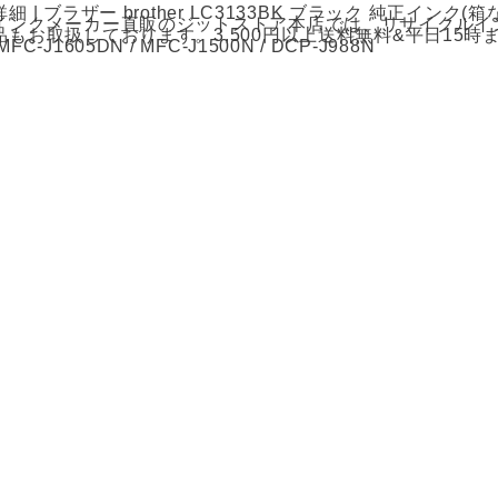
細 | ブラザー brother LC3133BK ブラック 純正イン
インクメーカー直販のジットストア本店では、リサイクルイ
品もお取扱しております。3,500円以上送料無料&平日15時
FC-J1605DN / MFC-J1500N / DCP-J988N