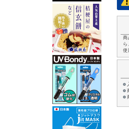
商
ら
使