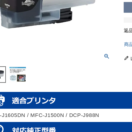
返
商
-J1605DN / MFC-J1500N / DCP-J988N