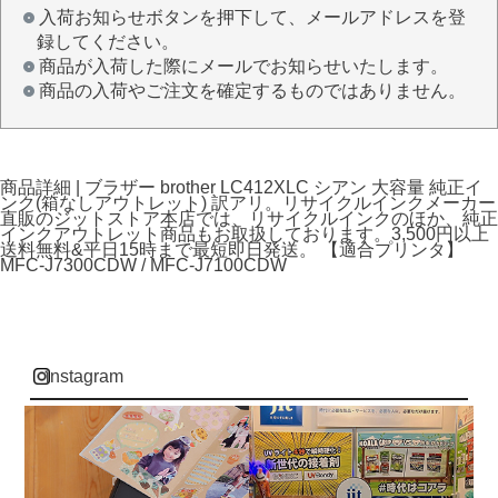
入荷お知らせボタンを押下して、メールアドレスを登
録してください。
商品が入荷した際にメールでお知らせいたします。
商品の入荷やご注文を確定するものではありません。
商品詳細 | ブラザー brother LC412XLC シアン 大容量 純正イ
ンク(箱なしアウトレット) 訳アリ。リサイクルインクメーカー
直販のジットストア本店では、リサイクルインクのほか、純正
インクアウトレット商品もお取扱しております。3,500円以上
送料無料&平日15時まで最短即日発送。 【適合プリンタ】
MFC-J7300CDW / MFC-J7100CDW
instagram