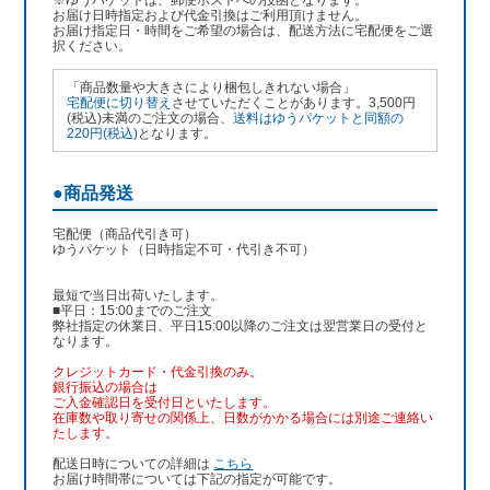
※ゆうパケットは、郵便ポストへの投函となります。
お届け日時指定および代金引換はご利用頂けません。
お届け指定日・時間をご希望の場合は、配送方法に宅配便をご選
択ください。
「商品数量や大きさにより梱包しきれない場合」
宅配便に切り替え
させていただくことがあります。3,500円
(税込)未満のご注文の場合、
送料はゆうパケットと同額の
220円(税込)
となります。
●商品発送
宅配便（商品代引き可）
ゆうパケット（日時指定不可・代引き不可）
最短で当日出荷いたします。
■平日：15:00までのご注文
弊社指定の休業日、平日15:00以降のご注文は翌営業日の受付と
なります。
クレジットカード・代金引換のみ。
銀行振込
の場合は
ご入金確認日を受付日といたします。
在庫数や取り寄せの関係上、日数がかかる場合には別途ご連絡い
たします。
配送日時についての詳細は
こちら
お届け時間帯については下記の指定が可能です。