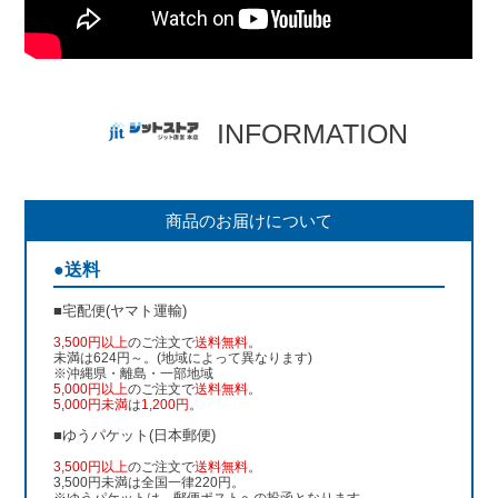
INFORMATION
商品のお届けについて
●送料
■宅配便(ヤマト運輸)
3,500円以上
のご注文で
送料無料
。
未満は624円～。(地域によって異なります)
※沖縄県・離島・一部地域
5,000円以上
のご注文で
送料無料
。
5,000円未満
は
1,200円
。
■ゆうパケット(日本郵便)
3,500円以上
のご注文で
送料無料
。
3,500円未満は全国一律220円。