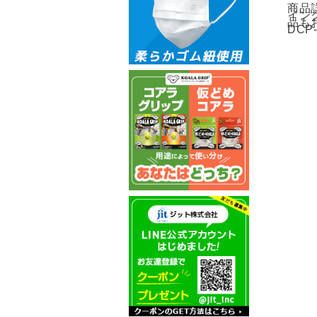
商品詳
イン
品も
DCP-