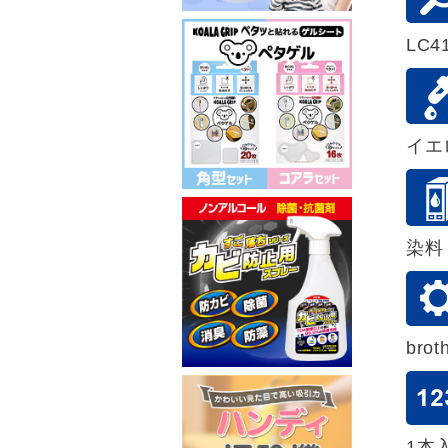
LC4
イエ
染料
bro
1本