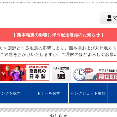
 to track your activities? We take your privacy very seriously. Please see our privacy policy for details and an
【 熊本地震の影響に伴う配送遅延のお知らせ 】
地方を震源とする地震の影響により、熊本県および九州地方
 ご迷惑をおかけいたしますが、ご理解のほどよろしくお願
インクを探す
トナーを探す
インクジェット用品
おしらせ