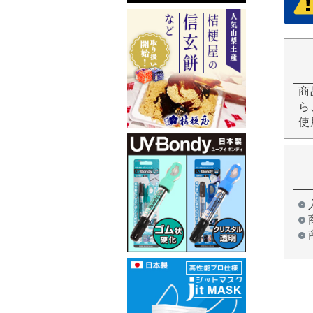
商
ら
使