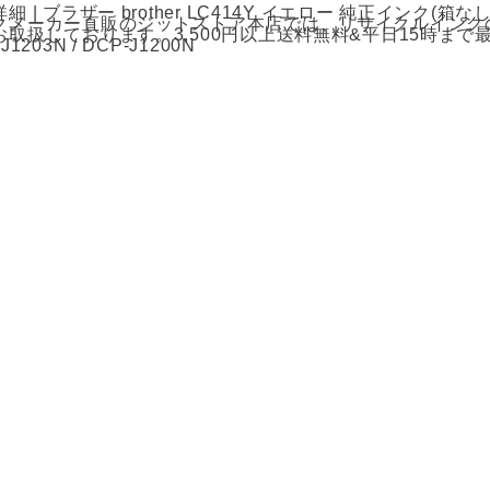
細 | ブラザー brother LC414Y イエロー 純正インク
クメーカー直販のジットストア本店では、リサイクルインク
お取扱しております。3,500円以上送料無料&平日15時まで
J1203N / DCP-J1200N