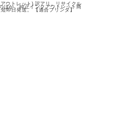
(箱なしアウトレット) 訳アリ。リサイクル
のほか、純正インクアウトレット商
最短即日発送。 【適合プリンタ】