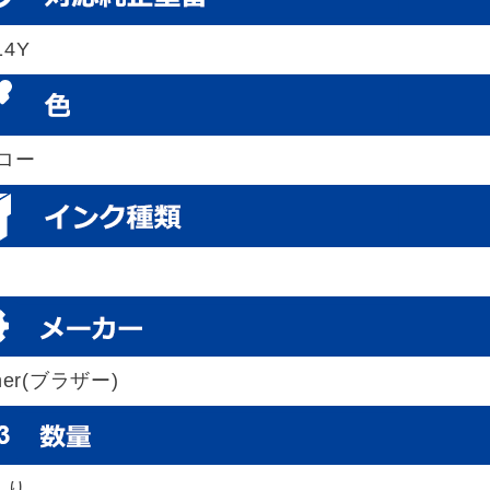
14Y
ロー
ther(ブラザー)
入り