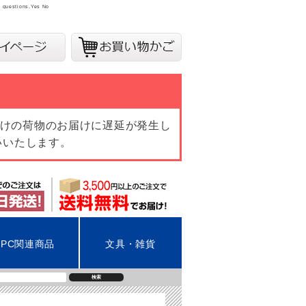
y questions.
Yes
No
向けの荷物のお届けに遅延が発生し
いいたします。
PC関連商品
文具・雑貨
検索