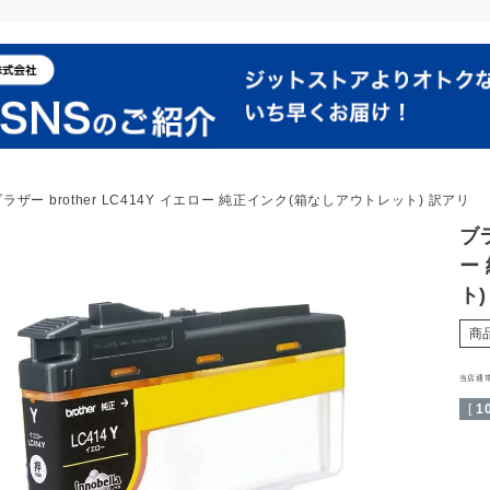
ラザー brother LC414Y イエロー 純正インク(箱なしアウトレット) 訳アリ
ブラ
ー
ト
商
当店通
[
1