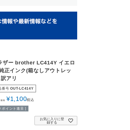
ザー brother LC414Y イエロ
 純正インク(箱なしアウトレッ
) 訳アリ
品番号
OUT-LC414Y
¥
1,100
税込
常価格
0
ポイント進呈 ]
お気に入りに登
録する