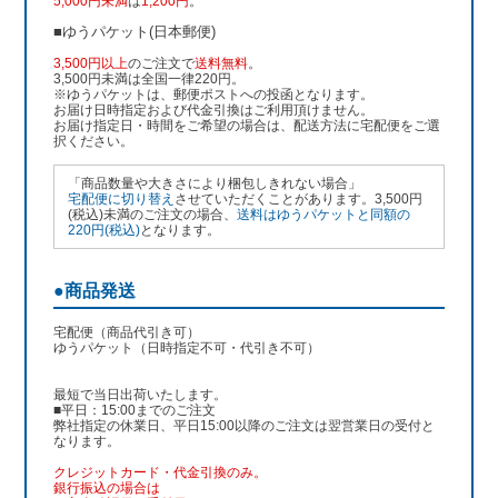
5,000円未満
は
1,200円
。
■ゆうパケット(日本郵便)
3,500円以上
のご注文で
送料無料
。
3,500円未満は全国一律220円。
※ゆうパケットは、郵便ポストへの投函となります。
お届け日時指定および代金引換はご利用頂けません。
お届け指定日・時間をご希望の場合は、配送方法に宅配便をご選
択ください。
「商品数量や大きさにより梱包しきれない場合」
宅配便に切り替え
させていただくことがあります。3,500円
(税込)未満のご注文の場合、
送料はゆうパケットと同額の
220円(税込)
となります。
●商品発送
宅配便（商品代引き可）
ゆうパケット（日時指定不可・代引き不可）
最短で当日出荷いたします。
■平日：15:00までのご注文
弊社指定の休業日、平日15:00以降のご注文は翌営業日の受付と
なります。
クレジットカード・代金引換のみ。
銀行振込
の場合は