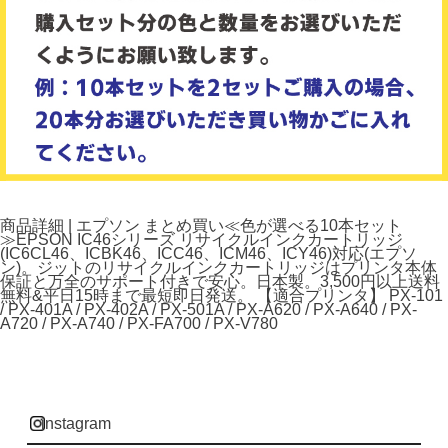
商品詳細 | エプソン まとめ買い≪色が選べる10本セット
≫EPSON IC46シリーズ リサイクルインクカートリッジ
(IC6CL46、ICBK46、ICC46、ICM46、ICY46)対応(エプソ
ン)。ジットのリサイクルインクカートリッジはプリンタ本体
保証と万全のサポート付きで安心。日本製。3,500円以上送料
無料&平日15時まで最短即日発送。 【適合プリンタ】 PX-101
/ PX-401A / PX-402A / PX-501A / PX-A620 / PX-A640 / PX-
A720 / PX-A740 / PX-FA700 / PX-V780
instagram