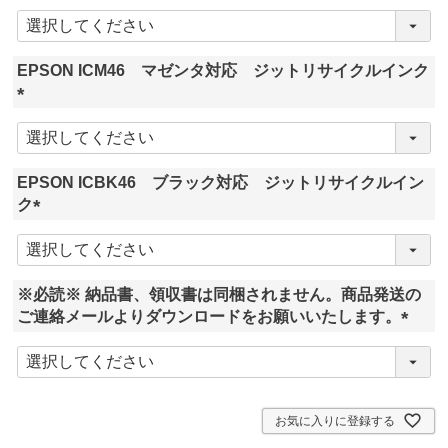
(
必
須
EPSON ICM46 マゼンタ対応 ジットリサイクルインク
)
(
必
須
EPSON ICBK46 ブラック対応 ジットリサイクルイン
)
ク
(
必
須
※必読※ 納品書、領収書は同梱されません。商品発送の
)
ご連絡メールよりダウンロードをお願いいたします。
(
必
須
)
お気に入りに登録する