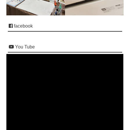
facebook
You Tube