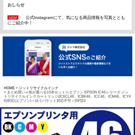
おしらせ
公式Instagramにて、気になる商品情報を写真ととも
NEW!
にご紹介中！
HOME
ジットリサイクルインク
まとめ買い≪色が選べる10本セット≫エプソン EPSON IC46シリーズ ジッ
トリサイクルインクカートリッジ(IC6CL46、ICBK46、ICC46、ICM46、ICY4
6)対応(エプソン)＜ゆうパケット対応不可＞[SP]10