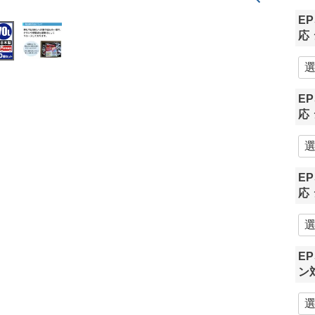
E
応
E
応
E
応
E
ン