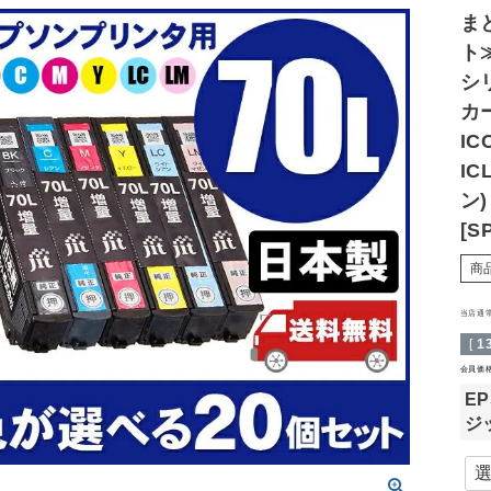
ま
ト≫
シ
カ
IC
IC
ン
[S
商
当店通
[
1
会員価
E
ジ