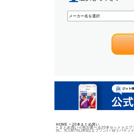
HOME
20本まとめ買い
まとめ買い≪色が選べる20本セット≫エプソン E
0L、ICLM70L)対応(エプソン)＜ゆうパケット