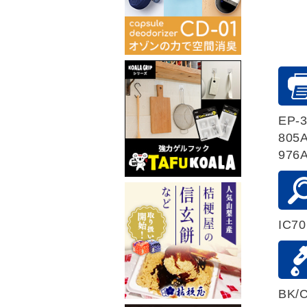
EP-3
805A
976
IC70
BK/