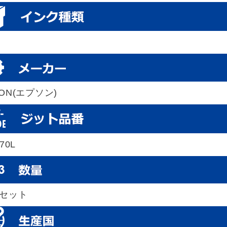
SON(エプソン)
70L
本セット