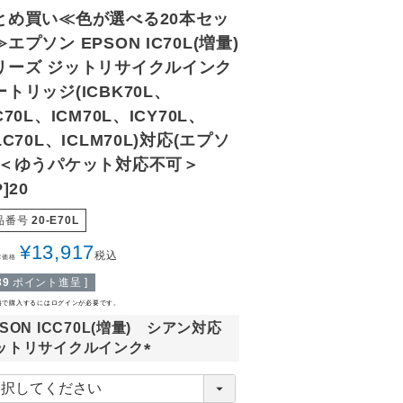
とめ買い≪色が選べる20本セッ
エプソン EPSON IC70L(増量)
リーズ ジットリサイクルインク
ートリッジ(ICBK70L、
C70L、ICM70L、ICY70L、
LC70L、ICLM70L)対応(エプソ
)＜ゆうパケット対応不可＞
P]20
品番号
20-E70L
¥
13,917
税込
常価格
39
ポイント進呈 ]
格で購入するにはログインが必要です。
PSON ICC70L(増量) シアン対応
ットリサイクルインク
(
必