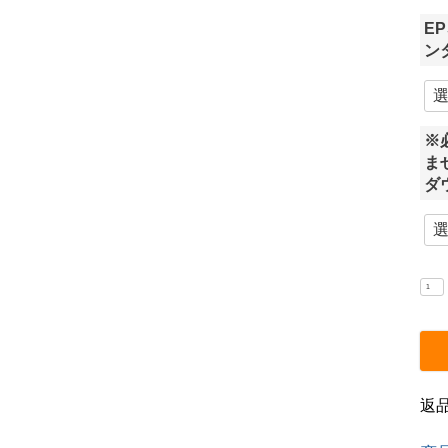
E
ン
※
ま
ダ
返