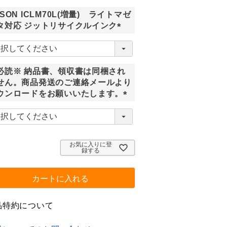
須
PSON ICLM70L(増量) ライトマゼ
)
タ対応 ジットリサイクルインク
(
必
須
必読※ 納品書、領収書は同梱され
)
せん。商品発送のご連絡メールより
ウンロードをお願いいたします。
(
必
須
)
お気に入りに登
録する
カートに入れる
品特約について