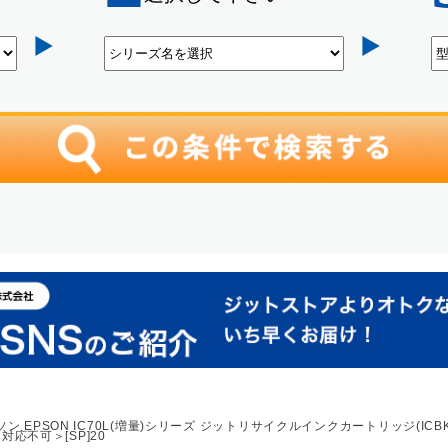
PSON IC70L(増量)シリーズ ジットリサイクルインクカートリッジ(ICBK70L、
対応不可＞[SP]20