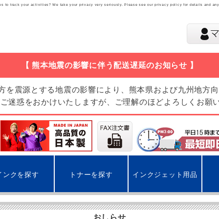
 to track your activities? We take your privacy very seriously. Please see our privacy policy for details and an
【 熊本地震の影響に伴う配送遅延のお知らせ 】
地方を震源とする地震の影響により、熊本県および九州地方
 ご迷惑をおかけいたしますが、ご理解のほどよろしくお願
インクを探す
トナーを探す
インクジェット用品
おしらせ