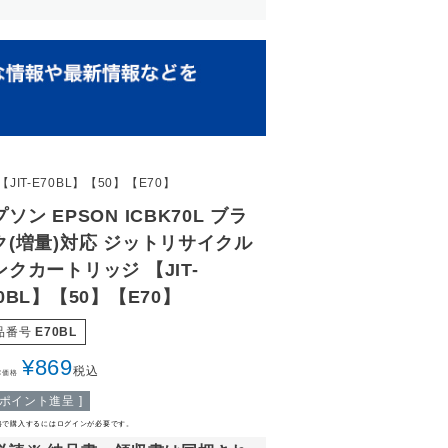
IT-E70BL】【50】【E70】
ソン EPSON ICBK70L ブラ
ク(増量)対応 ジットリサイクル
ンクカートリッジ 【JIT-
0BL】【50】【E70】
品番号
E70BL
¥
869
税込
常価格
ポイント進呈 ]
格で購入するにはログインが必要です。