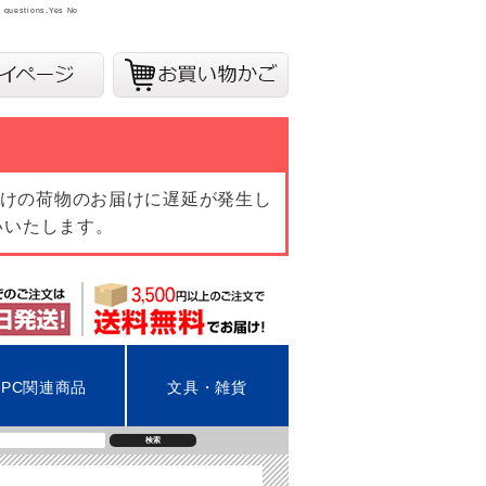
y questions.
Yes
No
向けの荷物のお届けに遅延が発生し
いいたします。
PC関連商品
文具・雑貨
検索