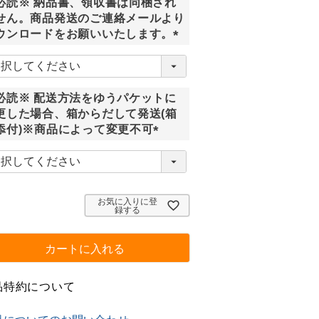
必読※ 納品書、領収書は同梱され
せん。商品発送のご連絡メールより
ウンロードをお願いいたします。
(
必
須
必読※ 配送方法をゆうパケットに
)
更した場合、箱からだして発送(箱
添付)※商品によって変更不可
(
必
須
)
お気に入りに登
録する
カートに入れる
品特約について