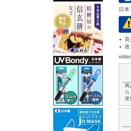
日本
良
改
vide
商
ら
使