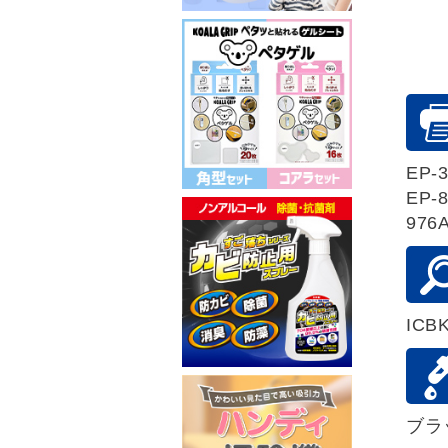
EP-3
EP-8
976
ICB
ブラ