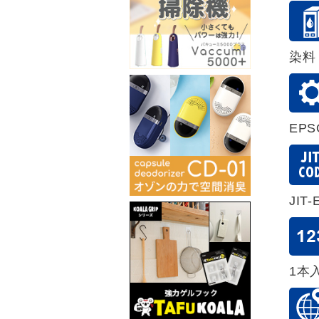
染料
EP
JIT-
1本