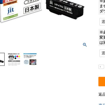
※
ま
ダ
※
変
は
返