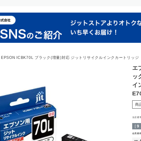
EPSON ICBK70L ブラック(増量)対応 ジットリサイクルインクカートリッジ 【J
エプ
ッ
イ
E7
商
当店通
[
9
会員価