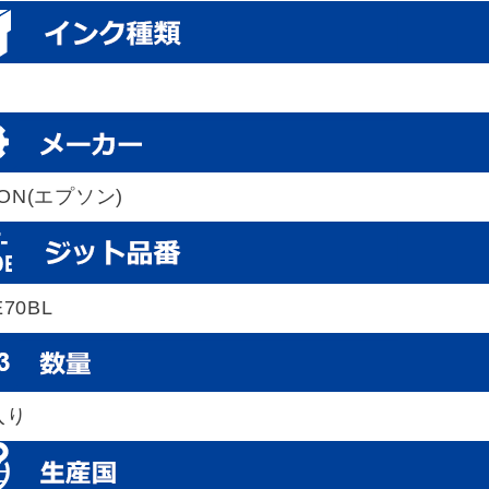
SON(エプソン)
E70BL
入り