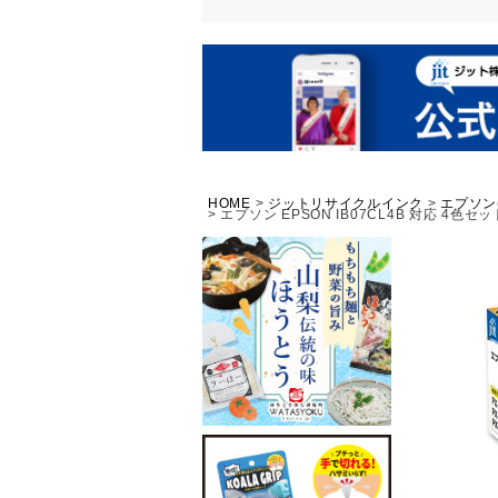
HOME
ジットリサイクルインク
エプソン
エプソン EPSON IB07CL4B 対応 4色