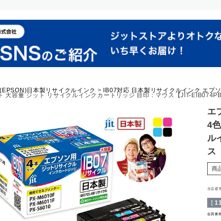
(EPSON)日本製リサイクルインク
IB07対応 日本製リサイクルインク エプソン
セット 大容量 ジット リサイクルインクカートリッジ 目印：マウス【JIT-EIB074P
エプ
4
ル
ス【
商
当店通
[
1
会員価