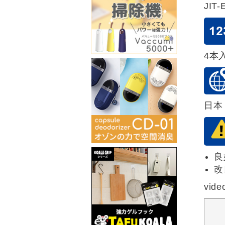
JIT-
4本
日本
良
改
vide