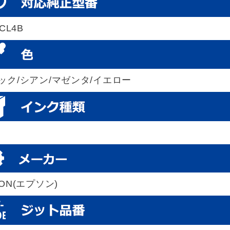
7CL4B
ック/シアン/マゼンタ/イエロー
SON(エプソン)