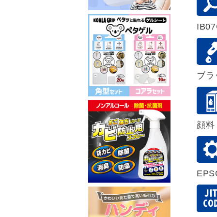
IB0
ブラ
顔料
EP