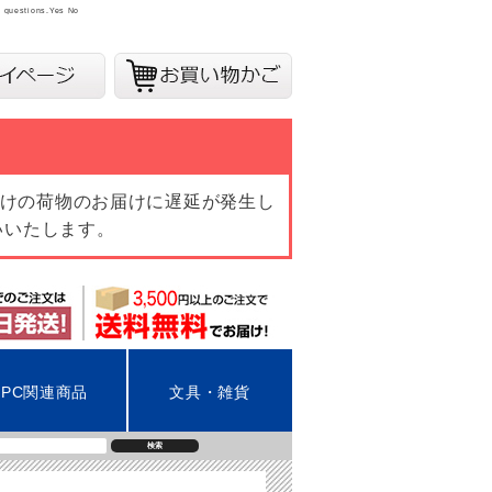
y questions.
Yes
No
向けの荷物のお届けに遅延が発生し
いいたします。
PC関連商品
文具・雑貨
検索