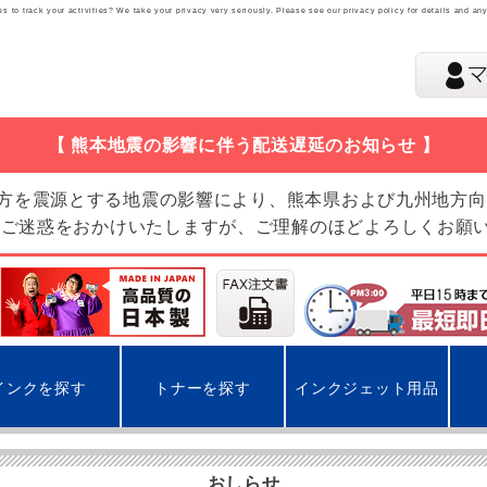
 to track your activities? We take your privacy very seriously. Please see our privacy policy for details and an
【 熊本地震の影響に伴う配送遅延のお知らせ 】
地方を震源とする地震の影響により、熊本県および九州地方
 ご迷惑をおかけいたしますが、ご理解のほどよろしくお願
インクを探す
トナーを探す
インクジェット用品
おしらせ