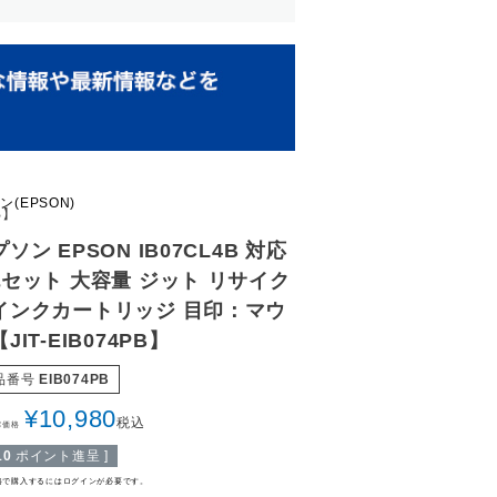
(EPSON)
B】
ソン EPSON IB07CL4B 対応
色セット 大容量 ジット リサイク
インクカートリッジ 目印：マウ
JIT-EIB074PB】
品番号
EIB074PB
¥
10,980
税込
常価格
10
ポイント進呈 ]
格で購入するにはログインが必要です。