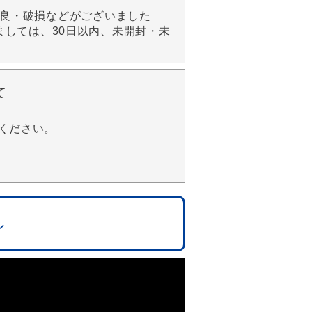
良・破損などがございました
きましては、30日以内、未開封・未
て
ください。
ル