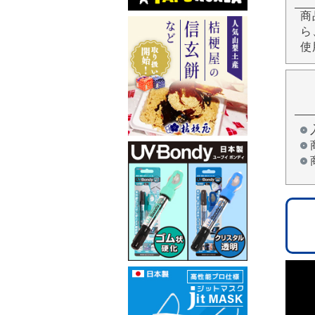
商
ら
使