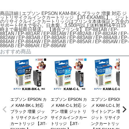
商品詳細 | エプソン EPSON KAM-BK-L ブラック 増量 対応 ジ
ットリサイクルインクカートリッジ 【JIT-EKAMBL】。ジット
のリサイクルインクカートリッジはプリンタ本体保証と万全の
サポート付きで安心。日本製。3,500円以上送料無料&平日15
時まで最短即日発送。 【適合プリンタ】 EP-881AB / EP-
881AN / EP-881AR / EP-881AW / EP-882AB / EP-882AR / EP-
882AW / EP-883AB / EP-883AR / EP-883AW / EP-884AB / EP-
884AR / EP-884AW / EP-885AB / EP-885AR / EP-885AW / EP-
886AB / EP-886AR / EP-886AW
おすすめ商品
エプソン EPSON カ
エプソン EPSON カ
エプソン EPSON カ
メ KAM-BK-L 対応
メ KAM-C-L 対応 シ
メ KAM-LC-L 対応
ブラック 増量 ジッ
アン 増量 ジット リ
ライトシアン 増量
ト リサイクルインク
サイクルインクカー
ジット リサイクルイ
カートリッジ 【JIT-
トリッジ 【JIT-
ンクカートリッジ