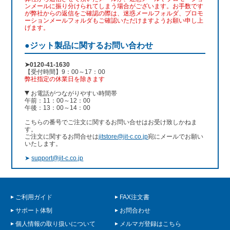
ンメールに振り分けられてしまう場合がございます。お手数です
が弊社からの返信をご確認の際は、迷惑メールフォルダ、プロモ
ーションメールフォルダもご確認いただけますようお願い申し上
げます。
●ジット製品に関するお問い合わせ
➤0120-41-1630
【受付時間】9：00～17：00
弊社指定の休業日を除きます
お電話がつながりやすい時間帯
午前：11：00～12：00
午後：13：00～14：00
こちらの番号でご注文に関するお問い合せはお受け致しかねま
す。
ご注文に関するお問合せは
jitstore@jit-c.co.jp
宛にメールでお願い
いたします。
➤
support@jit-c.co.jp
ご利用ガイド
FAX注文書
サポート体制
お問合わせ
個人情報の取り扱いについて
メルマガ登録はこちら