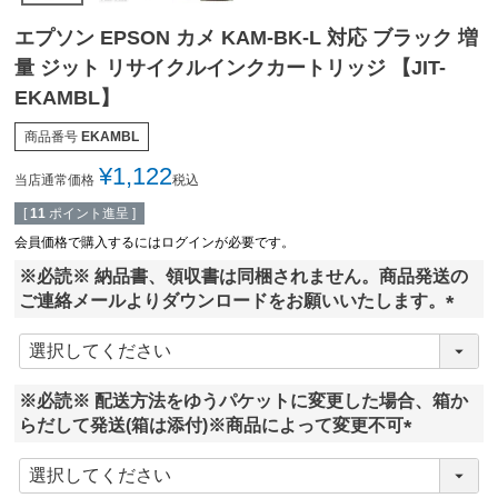
エプソン EPSON カメ KAM-BK-L 対応 ブラック 増
量 ジット リサイクルインクカートリッジ 【JIT-
EKAMBL】
商品番号
EKAMBL
¥
1,122
当店通常価格
税込
[
11
ポイント進呈 ]
会員価格で購入するにはログインが必要です。
※必読※ 納品書、領収書は同梱されません。商品発送の
ご連絡メールよりダウンロードをお願いいたします。
(
必
須
※必読※ 配送方法をゆうパケットに変更した場合、箱か
)
らだして発送(箱は添付)※商品によって変更不可
(
必