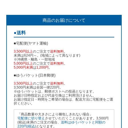
商品のお届けについて
●送料
■宅配便(ヤマト運輸)
3,500円以上
のご注文で
送料無料
。
未満は624円～。(地域によって異なります)
※沖縄県・離島・一部地域
5,000円以上
のご注文で
送料無料
。
5,000円未満
は
1,200円
。
■ゆうパケット(日本郵便)
3,500円以上
のご注文で
送料無料
。
3,500円未満は全国一律220円。
※ゆうパケットは、郵便ポストへの投函となります。
お届け日時指定および代金引換はご利用頂けません。
お届け指定日・時間をご希望の場合は、配送方法に宅配便をご選
択ください。
「商品数量や大きさにより梱包しきれない場合」
宅配便に切り替え
させていただくことがあります。3,500円
(税込)未満のご注文の場合、
送料はゆうパケットと同額の
220円(税込)
となります。