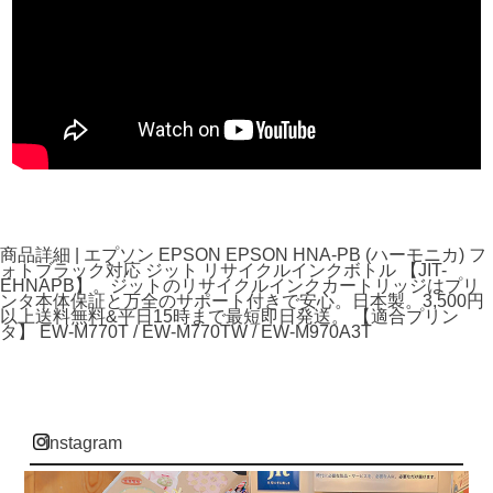
商品詳細 | エプソン EPSON EPSON HNA-PB (ハーモニカ) フ
ォトブラック対応 ジット リサイクルインクボトル 【JIT-
EHNAPB】。ジットのリサイクルインクカートリッジはプリ
ンタ本体保証と万全のサポート付きで安心。日本製。3,500円
以上送料無料&平日15時まで最短即日発送。 【適合プリン
タ】 EW-M770T / EW-M770TW / EW-M970A3T
instagram