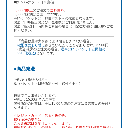
■ゆうパケット(日本郵便)
3,500円以上
のご注文で
送料無料
。
3,500円未満は全国一律220円。
※ゆうパケットは、郵便ポストへの投函となります。
お届け日時指定および代金引換はご利用頂けません。
お届け指定日・時間をご希望の場合は、配送方法に宅配便をご選
択ください。
「商品数量や大きさにより梱包しきれない場合」
宅配便に切り替え
させていただくことがあります。3,500円
(税込)未満のご注文の場合、
送料はゆうパケットと同額の
220円(税込)
となります。
●商品発送
宅配便（商品代引き可）
ゆうパケット（日時指定不可・代引き不可）
最短で当日出荷いたします。
■平日：15:00までのご注文
弊社指定の休業日、平日15:00以降のご注文は翌営業日の受付と
なります。
クレジットカード・代金引換のみ。
銀行振込
の場合は
ご入金確認日を受付日といたします。
在庫数や取り寄せの関係上、日数がかかる場合には別途ご連絡い