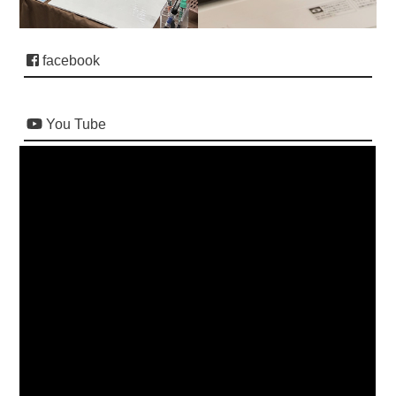
facebook
You Tube