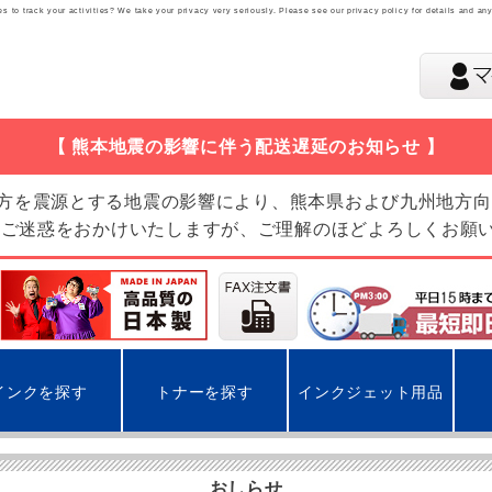
 to track your activities? We take your privacy very seriously. Please see our privacy policy for details and an
【 熊本地震の影響に伴う配送遅延のお知らせ 】
地方を震源とする地震の影響により、熊本県および九州地方
 ご迷惑をおかけいたしますが、ご理解のほどよろしくお願
インクを探す
トナーを探す
インクジェット用品
おしらせ