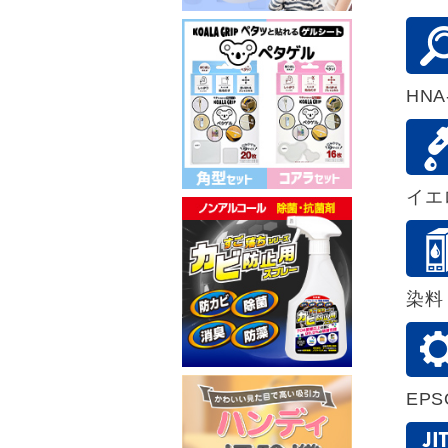
HNA
イエ
染料
EP