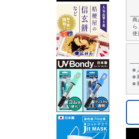
商
ら
使