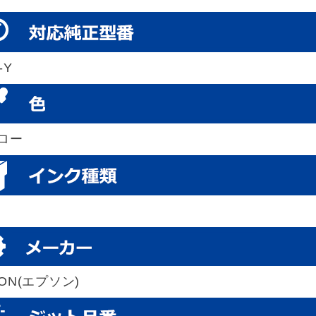
-Y
ロー
SON(エプソン)