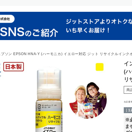
エプソン EPSON HNA-Y (ハーモニカ) イエロー対応 ジット リサイクルインク
イン
(
リ
商
当店通
[
1
※
ま