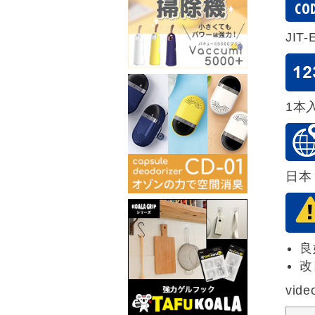
JIT
1本
日本
良
改
vide