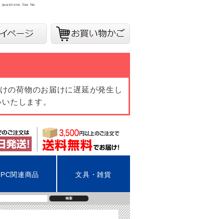
y questions.
Yes
No
向けの荷物のお届けに遅延が発生し
いいたします。
PC関連商品
文具・雑貨
検索