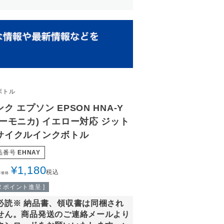
ボトル
ク エプソン EPSON HNA-Y
ハーモニカ) イエロー対応 ジット
サイクルインクボトル
品番号
EHNAY
¥
1,180
税込
常価格
2
ポイント進呈 ]
必読※ 納品書、領収書は同梱され
せん。商品発送のご連絡メールより