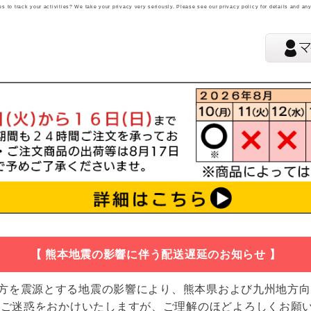
 to track your activities? We take your privacy very seriously. Please see our privacy policy for details and an
【 熊本地震の影響に伴う配送遅延のお知らせ 】
地方を震源とする地震の影響により、熊本県および九州地方
 ご迷惑をおかけいたしますが、ご理解のほどよろしくお願