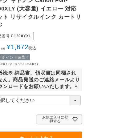
ク キヤノン Canon PGI-
00XLY (大容量) イエロー 対応
ット リサイクルインク カートリ
ジ
品番号
C1300YXL
¥
1,672
税込
常価格
7
ポイント進呈 ]
格で購入するにはログインが必要です。
必読※ 納品書、領収書は同梱され
せん。商品発送のご連絡メールより
ウンロードをお願いいたします。
(
必
須
)
お気に入りに登
録する