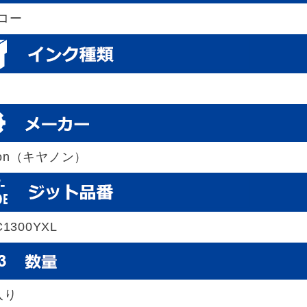
ロー
non（キヤノン）
C1300YXL
入り