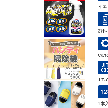
イエ
顔料
Ca
JIT-
1本