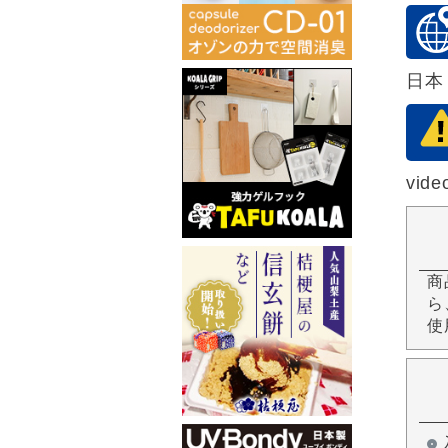
日本
vide
商
ら
使