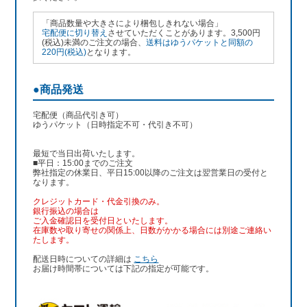
「商品数量や大きさにより梱包しきれない場合」
宅配便に切り替え
させていただくことがあります。3,500円
(税込)未満のご注文の場合、
送料はゆうパケットと同額の
220円(税込)
となります。
●商品発送
宅配便（商品代引き可）
ゆうパケット（日時指定不可・代引き不可）
最短で当日出荷いたします。
■平日：15:00までのご注文
弊社指定の休業日、平日15:00以降のご注文は翌営業日の受付と
なります。
クレジットカード・代金引換のみ。
銀行振込
の場合は
ご入金確認日を受付日といたします。
在庫数や取り寄せの関係上、日数がかかる場合には別途ご連絡い
たします。
配送日時についての詳細は
こちら
お届け時間帯については下記の指定が可能です。