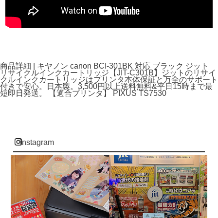
商品詳細 | キヤノン canon BCI-301BK 対応 ブラック ジット
リサイクルインクカートリッジ【JIT-C301B】ジットのリサイ
クルインクカートリッジはプリンタ本体保証と万全のサポート
付きで安心。日本製。3,500円以上送料無料&平日15時まで最
短即日発送。 【適合プリンタ】 PIXUS TS7530
instagram