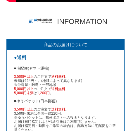
INFORMATION
商品のお届けについて
●送料
■宅配便(ヤマト運輸)
3,500円以上
のご注文で
送料無料
。
未満は624円～。(地域によって異なります)
※沖縄県・離島・一部地域
5,000円以上
のご注文で
送料無料
。
5,000円未満
は
1,200円
。
■ゆうパケット(日本郵便)
3,500円以上
のご注文で
送料無料
。
3,500円未満は全国一律220円。
※ゆうパケットは、郵便ポストへの投函となります。
お届け日時指定および代金引換はご利用頂けません。
お届け指定日・時間をご希望の場合は、配送方法に宅配便をご選
択ください。