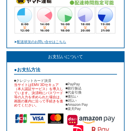
➤
配送状況のお問い合せはこちら
お支払いについて
●お支払方法
■クレジットカード決済
■PayPay
当サイトはEMV 3Dセキュア
■銀行振込
（本人認証サービス）を導入し
■代金引換
ています。決済時にパスワード
■後払い
等の入力を求められた場合は、
■d払い
画面の案内に沿って手続きを進
■Amazon Pay
めてください。
■楽天Pay