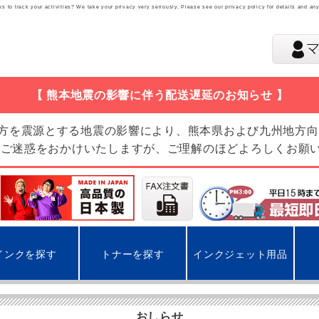
 to track your activities? We take your privacy very seriously. Please see our privacy policy for details and an
【 熊本地震の影響に伴う配送遅延のお知らせ 】
地方を震源とする地震の影響により、熊本県および九州地方
 ご迷惑をおかけいたしますが、ご理解のほどよろしくお願
インクを探す
トナーを探す
インクジェット用品
おしらせ