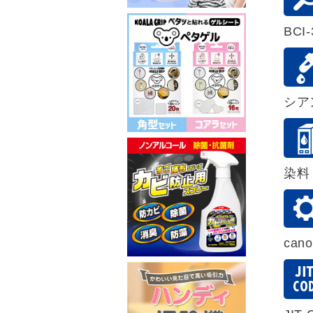
BCI
シア
染料
can