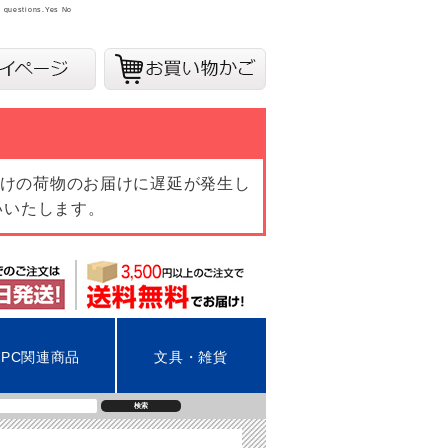
y questions.
Yes
No
向けの荷物のお届けに遅延が発生し
いいたします。
PC関連商品
文具・雑貨
検索