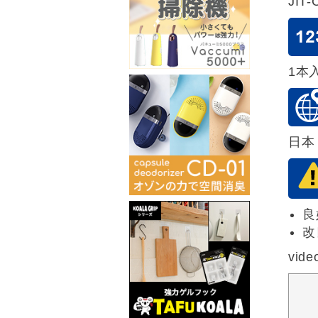
JIT-
1本
日本
良
改
vide