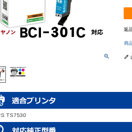
返
商
US TS7530