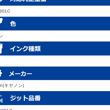
-301C
ン
on(キヤノン)