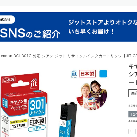
canon BCI-301C 対応 シアン ジット リサイクルインクカートリッジ【JIT-C
キヤ
シ
ート
商
当店通
[
1
会員価