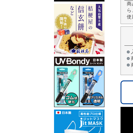
商
ら
使