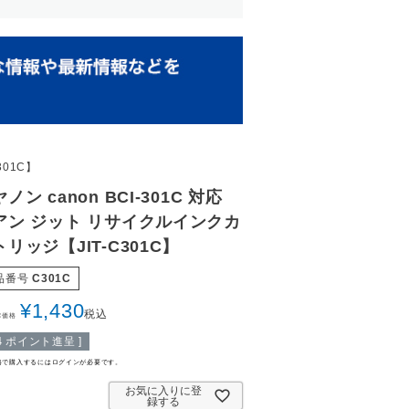
301C】
ノン canon BCI-301C 対応
アン ジット リサイクルインクカ
リッジ【JIT-C301C】
品番号
C301C
¥
1,430
税込
常価格
4
ポイント進呈 ]
格で購入するにはログインが必要です。
お気に入りに登
録する