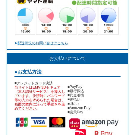
➤
配送状況のお問い合せはこちら
お支払いについて
●お支払方法
■クレジットカード決済
■PayPay
当サイトはEMV 3Dセキュア
■銀行振込
（本人認証サービス）を導入し
■代金引換
ています。決済時にパスワード
■後払い
等の入力を求められた場合は、
■d払い
画面の案内に沿って手続きを進
■Amazon Pay
めてください。
■楽天Pay