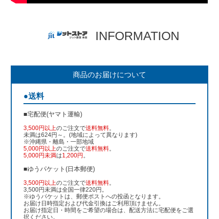
INFORMATION
商品のお届けについて
●送料
■宅配便(ヤマト運輸)
3,500円以上
のご注文で
送料無料
。
未満は624円～。(地域によって異なります)
※沖縄県・離島・一部地域
5,000円以上
のご注文で
送料無料
。
5,000円未満
は
1,200円
。
■ゆうパケット(日本郵便)
3,500円以上
のご注文で
送料無料
。
3,500円未満は全国一律220円。
※ゆうパケットは、郵便ポストへの投函となります。
お届け日時指定および代金引換はご利用頂けません。
お届け指定日・時間をご希望の場合は、配送方法に宅配便をご選
択ください。