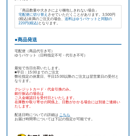
「商品数量や大きさにより梱包しきれない場合」
宅配便に切り替え
させていただくことがあります。3,500円
(税込)未満のご注文の場合、
送料はゆうパケットと同額の
220円(税込)
となります。
●商品発送
宅配便（商品代引き可）
ゆうパケット（日時指定不可・代引き不可）
最短で当日出荷いたします。
■平日：15:00までのご注文
弊社指定の休業日、平日15:00以降のご注文は翌営業日の受付と
なります。
クレジットカード・代金引換のみ。
銀行振込
の場合は
ご入金確認日を受付日といたします。
在庫数や取り寄せの関係上、日数がかかる場合には別途ご連絡い
たします。
配送日時についての詳細は
こちら
お届け時間帯については下記の指定が可能です。