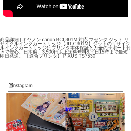
商品詳細 | キヤノン canon BCI-301M 対応 マゼンタ ジット リ
サイクルインクカートリッジ【JIT-C301M】ジットのリサイク
ルインクカートリッジはプリンタ本体保証と万全のサポート付
きで安心。日本製。3,500円以上送料無料&平日15時まで最短
即日発送。 【適合プリンタ】 PIXUS TS7530
instagram