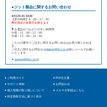
●ジット製品に関するお問い合わせ
➤0120-41-1630
【受付時間】9：00～17：00
弊社指定の休業日を除きます
お電話がつながりやすい時間帯
午前：11：00～12：00
午後：13：00～14：00
こちらの番号でご注文に関するお問い合せはお受け致しかねま
す。
ご注文に関するお問合せは
jitstore@jit-c.co.jp
宛にメールでお願い
いたします。
➤
support@jit-c.co.jp
ご利用ガイド
FAX注文書
サポート体制
お問合わせ
個人情報の取り扱いについて
メルマガ登録はこちら
特定商取引法に基づく表示