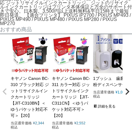
応 ジットリサイクルインクカートリッジ。ジットのリサイク
ルインクカートリッジはプリンタ本体保証と万全のサポート付
きで安心。日本製。3,500円以上送料無料&平日15時まで最短
即日発送。 【適合プリンタ】 PIXUS iP2700 / PIXUS MP493 /
PIXUS MP490 / PIXUS MP480 / PIXUS MP280 / PIXUS
MP270
おすすめ商品
キヤノン Canon BC-
キヤノン Canon BC-
1プッシュ 歯磨き
310 ブラック対応 ジ
311 カラー対応 ジッ
粉ディスペンサー
ットリサイクルイン
トリサイクルインク
当店通常価格
¥
1,078
税込
クカートリッジ
カートリッジ 【JIT-
【JIT-C310BN】＜
C311CN】＜ゆうパ
詳細を見る
ゆうパケット対応不
ケット対応不可＞
可＞【20】
【20】
当店通常価格
¥
2,344
当店通常価格
¥
2,552
税込
税込