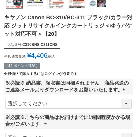
キヤノン Canon BC-310/BC-311 ブラック/カラー対
応 ジットリサイクルインクカートリッジ＜ゆうパケ
ット対応不可＞【20】
商品番号
C310BNS-C311CNS
¥
4,406
当店通常価格
税込
[
44
ポイント進呈 ]
会員価格で購入するにはログインが必要です。
※必読※ 納品書、領収書は同梱されません。商品発送の
ご連絡メールよりダウンロードをお願いいたします。
(
必
須
※必読※こちらの商品はお届けまでに1週間程度かかる場
)
合がございます。
(