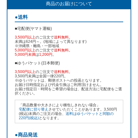
商品のお届けについて
●送料
■宅配便(ヤマト運輸)
3,500円以上
のご注文で
送料無料
。
未満は624円～。(地域によって異なります)
※沖縄県・離島・一部地域
5,000円以上
のご注文で
送料無料
。
5,000円未満
は
1,200円
。
■ゆうパケット(日本郵便)
3,500円以上
のご注文で
送料無料
。
3,500円未満は全国一律220円。
※ゆうパケットは、郵便ポストへの投函となります。
お届け日時指定および代金引換はご利用頂けません。
お届け指定日・時間をご希望の場合は、配送方法に宅配便をご選
択ください。
「商品数量や大きさにより梱包しきれない場合」
宅配便に切り替え
させていただくことがあります。3,500円
(税込)未満のご注文の場合、
送料はゆうパケットと同額の
220円(税込)
となります。
●商品発送