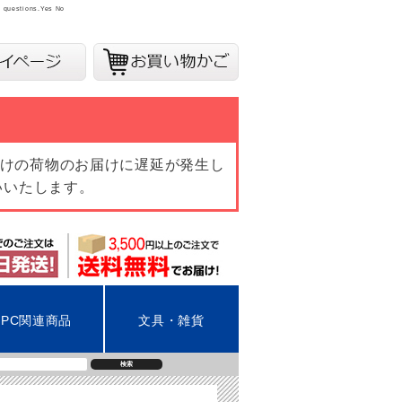
y questions.
Yes
No
向けの荷物のお届けに遅延が発生し
いいたします。
PC関連商品
文具・雑貨
検索