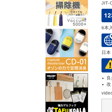
JIT
6本
日本
良
改
vide