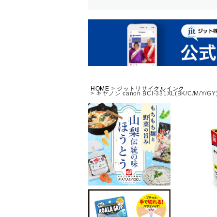
HOME
ジットリサイクルインク
キヤノン canon BCI-331XL(BK/C/M