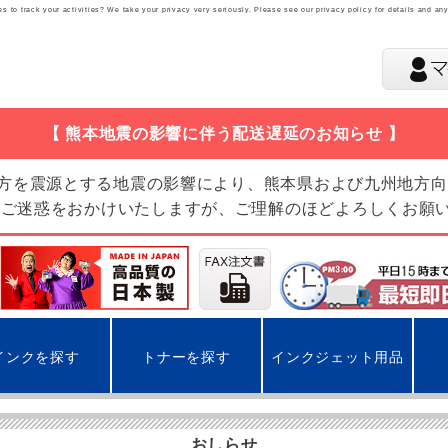
 to track your activities? We take your privacy very seriously. Please see our privacy policy for details and an
【 熊本地震の影響に伴う配送遅延のお知らせ 】
地方を震源とする地震の影響により、熊本県および九州地方
 ご迷惑をおかけいたしますが、ご理解のほどよろしくお願
インクを探す
トナーを探す
インクジェット用品
おしらせ