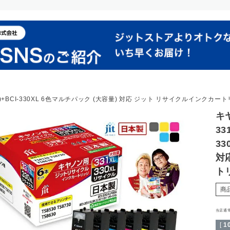
/Y/GY)+BCI-330XL 6色マルチパック (大容量) 対応 ジット リサイクルインクカートリ
キヤ
33
33
対
トリ
商
当店通
[
1