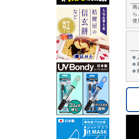
商
ら
使