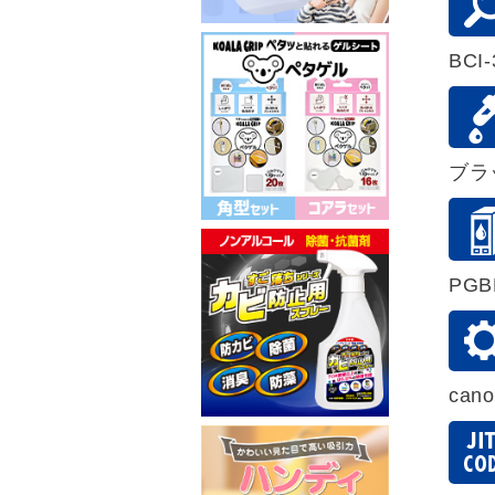
BCI-
ブラ
PGB
can