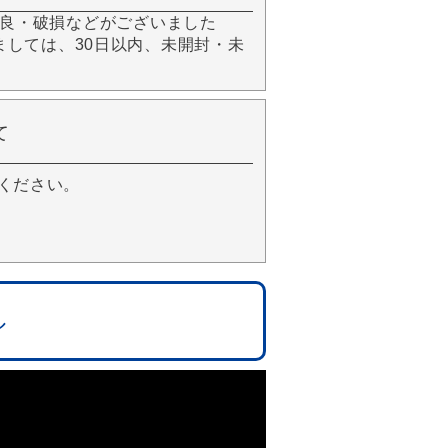
良・破損などがございました
きましては、30日以内、未開封・未
て
ください。
ル