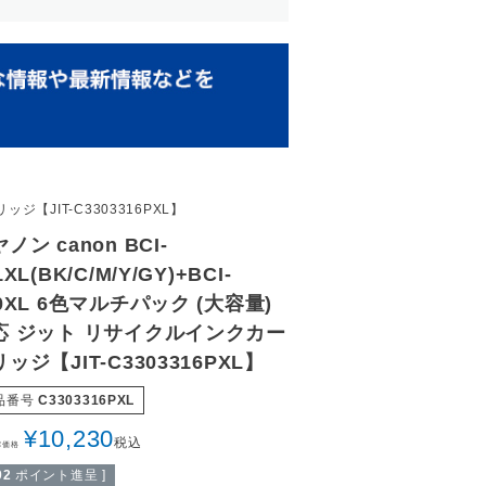
ッジ【JIT-C3303316PXL】
ノン canon BCI-
1XL(BK/C/M/Y/GY)+BCI-
0XL 6色マルチパック (大容量)
応 ジット リサイクルインクカー
ッジ【JIT-C3303316PXL】
品番号
C3303316PXL
¥
10,230
税込
常価格
02
ポイント進呈 ]