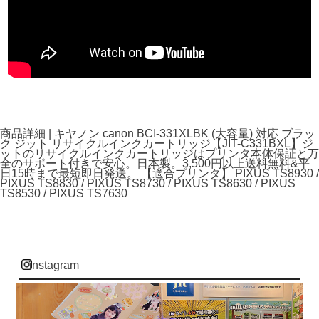
商品詳細 | キヤノン canon BCI-331XLBK (大容量) 対応 ブラッ
ク ジット リサイクルインクカートリッジ【JIT-C331BXL】ジ
ットのリサイクルインクカートリッジはプリンタ本体保証と万
全のサポート付きで安心。日本製。3,500円以上送料無料&平
日15時まで最短即日発送。 【適合プリンタ】 PIXUS TS8930 /
PIXUS TS8830 / PIXUS TS8730 / PIXUS TS8630 / PIXUS
TS8530 / PIXUS TS7630
instagram