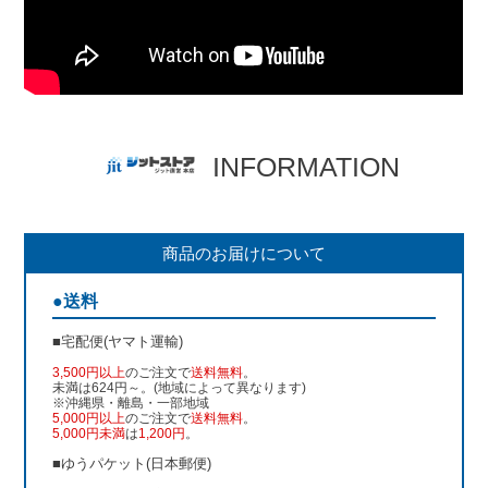
INFORMATION
商品のお届けについて
●送料
■宅配便(ヤマト運輸)
3,500円以上
のご注文で
送料無料
。
未満は624円～。(地域によって異なります)
※沖縄県・離島・一部地域
5,000円以上
のご注文で
送料無料
。
5,000円未満
は
1,200円
。
■ゆうパケット(日本郵便)