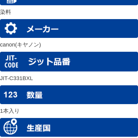
染料
canon(キヤノン)
JIT-C331BXL
1本入り