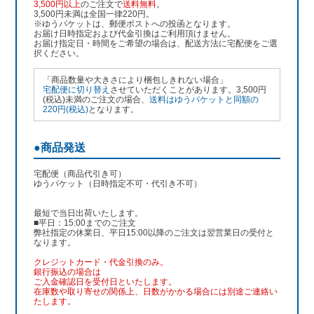
3,500円以上
のご注文で
送料無料
。
3,500円未満は全国一律220円。
※ゆうパケットは、郵便ポストへの投函となります。
お届け日時指定および代金引換はご利用頂けません。
お届け指定日・時間をご希望の場合は、配送方法に宅配便をご選
択ください。
「商品数量や大きさにより梱包しきれない場合」
宅配便に切り替え
させていただくことがあります。3,500円
(税込)未満のご注文の場合、
送料はゆうパケットと同額の
220円(税込)
となります。
●商品発送
宅配便（商品代引き可）
ゆうパケット（日時指定不可・代引き不可）
最短で当日出荷いたします。
■平日：15:00までのご注文
弊社指定の休業日、平日15:00以降のご注文は翌営業日の受付と
なります。
クレジットカード・代金引換のみ。
銀行振込
の場合は
ご入金確認日を受付日といたします。
在庫数や取り寄せの関係上、日数がかかる場合には別途ご連絡い
たします。