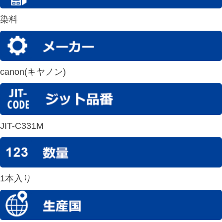
染料
canon(キヤノン)
JIT-C331M
1本入り