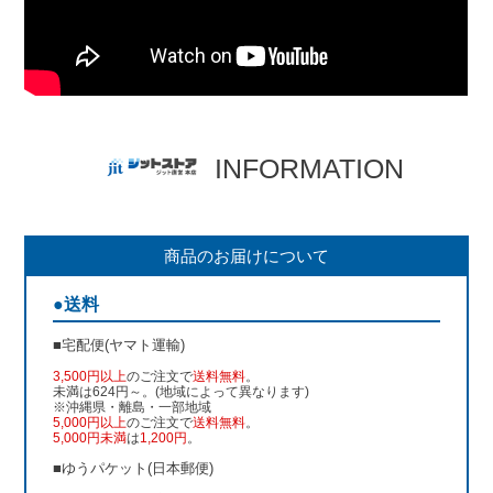
INFORMATION
商品のお届けについて
●送料
■宅配便(ヤマト運輸)
3,500円以上
のご注文で
送料無料
。
未満は624円～。(地域によって異なります)
※沖縄県・離島・一部地域
5,000円以上
のご注文で
送料無料
。
5,000円未満
は
1,200円
。
■ゆうパケット(日本郵便)