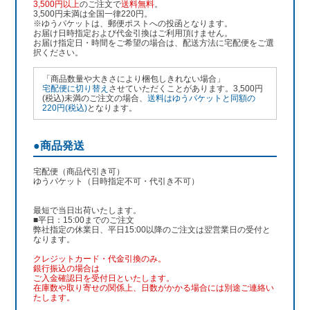
3,500円以上
のご注文で
送料無料
。
3,500円未満は全国一律220円。
※ゆうパケットは、郵便ポストへの投函となります。
お届け日時指定および代金引換はご利用頂けません。
お届け指定日・時間をご希望の場合は、配送方法に宅配便をご選
択ください。
「商品数量や大きさにより梱包しきれない場合」
宅配便に切り替え
させていただくことがあります。3,500円
(税込)未満のご注文の場合、
送料はゆうパケットと同額の
220円(税込)
となります。
●商品発送
宅配便（商品代引き可）
ゆうパケット（日時指定不可・代引き不可）
最短で当日出荷いたします。
■平日：15:00までのご注文
弊社指定の休業日、平日15:00以降のご注文は翌営業日の受付と
なります。
クレジットカード・代金引換のみ。
銀行振込
の場合は
ご入金確認日を受付日といたします。
在庫数や取り寄せの関係上、日数がかかる場合には別途ご連絡い
たします。