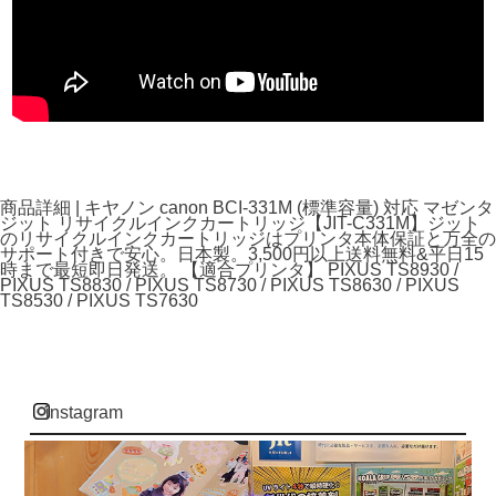
商品詳細 | キヤノン canon BCI-331M (標準容量) 対応 マゼンタ
ジット リサイクルインクカートリッジ【JIT-C331M】ジット
のリサイクルインクカートリッジはプリンタ本体保証と万全の
サポート付きで安心。日本製。3,500円以上送料無料&平日15
時まで最短即日発送。 【適合プリンタ】 PIXUS TS8930 /
PIXUS TS8830 / PIXUS TS8730 / PIXUS TS8630 / PIXUS
TS8530 / PIXUS TS7630
instagram