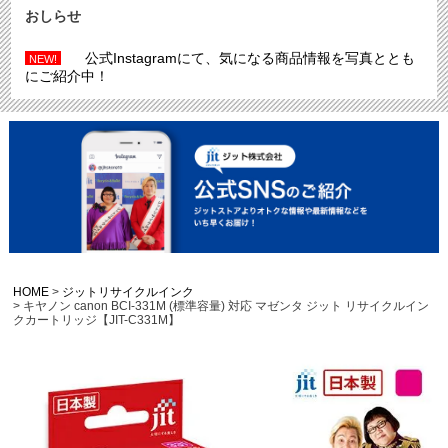
おしらせ
公式Instagramにて、気になる商品情報を写真ととも
NEW!
にご紹介中！
HOME
ジットリサイクルインク
キヤノン canon BCI-331M (標準容量) 対応 マゼンタ ジット リサイクルイン
クカートリッジ【JIT-C331M】