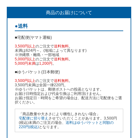
商品のお届けについて
●送料
■宅配便(ヤマト運輸)
3,500円以上
のご注文で
送料無料
。
未満は624円～。(地域によって異なります)
※沖縄県・離島・一部地域
5,000円以上
のご注文で
送料無料
。
5,000円未満
は
1,200円
。
■ゆうパケット(日本郵便)
3,500円以上
のご注文で
送料無料
。
3,500円未満は全国一律220円。
※ゆうパケットは、郵便ポストへの投函となります。
お届け日時指定および代金引換はご利用頂けません。
お届け指定日・時間をご希望の場合は、配送方法に宅配便をご選
択ください。
「商品数量や大きさにより梱包しきれない場合」
宅配便に切り替え
させていただくことがあります。3,500円
(税込)未満のご注文の場合、
送料はゆうパケットと同額の
220円(税込)
となります。