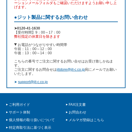
ーションメールフォルダもご確認いただけますようお願い申し上
げます。
●ジット製品に関するお問い合わせ
➤0120-41-1630
【受付時間】9：00～17：00
弊社指定の休業日を除きます
お電話がつながりやすい時間帯
午前：11：00～12：00
午後：13：00～14：00
こちらの番号でご注文に関するお問い合せはお受け致しかねま
す。
ご注文に関するお問合せは
jitstore@jit-c.co.jp
宛にメールでお願い
いたします。
➤
support@jit-c.co.jp
ご利用ガイド
FAX注文書
サポート体制
お問合わせ
個人情報の取り扱いについて
メルマガ登録はこちら
特定商取引法に基づく表示