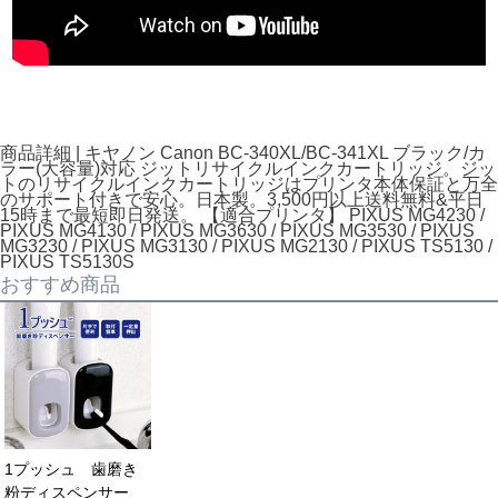
商品詳細 | キヤノン Canon BC-340XL/BC-341XL ブラック/カ
ラー(大容量)対応 ジットリサイクルインクカートリッジ。ジッ
トのリサイクルインクカートリッジはプリンタ本体保証と万全
のサポート付きで安心。日本製。3,500円以上送料無料&平日
15時まで最短即日発送。 【適合プリンタ】 PIXUS MG4230 /
PIXUS MG4130 / PIXUS MG3630 / PIXUS MG3530 / PIXUS
MG3230 / PIXUS MG3130 / PIXUS MG2130 / PIXUS TS5130 /
PIXUS TS5130S
おすすめ商品
1プッシュ 歯磨き
粉ディスペンサー