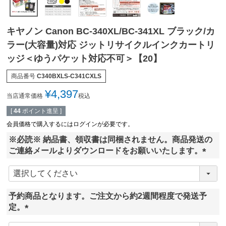
キヤノン Canon BC-340XL/BC-341XL ブラック/カ
ラー(大容量)対応 ジットリサイクルインクカートリ
ッジ＜ゆうパケット対応不可＞【20】
商品番号
C340BXLS-C341CXLS
¥
4,397
当店通常価格
税込
[
44
ポイント進呈 ]
会員価格で購入するにはログインが必要です。
※必読※ 納品書、領収書は同梱されません。商品発送の
ご連絡メールよりダウンロードをお願いいたします。
(
必
須
予約商品となります。ご注文から約2週間程度で発送予
)
定。
(